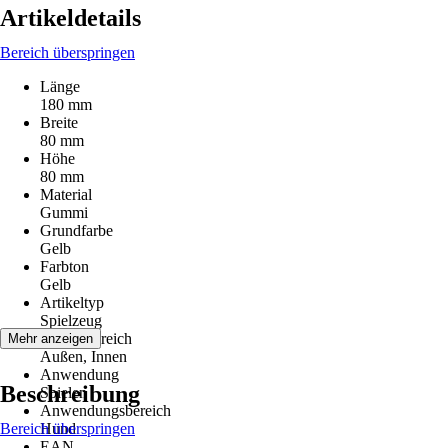
Artikeldetails
Bereich überspringen
Länge
180 mm
Breite
80 mm
Höhe
80 mm
Material
Gummi
Grundfarbe
Gelb
Farbton
Gelb
Artikeltyp
Spielzeug
Einsatzbereich
Mehr anzeigen
Außen, Innen
Anwendung
Beschreibung
Spielen
Anwendungsbereich
Bereich überspringen
Hund
EAN