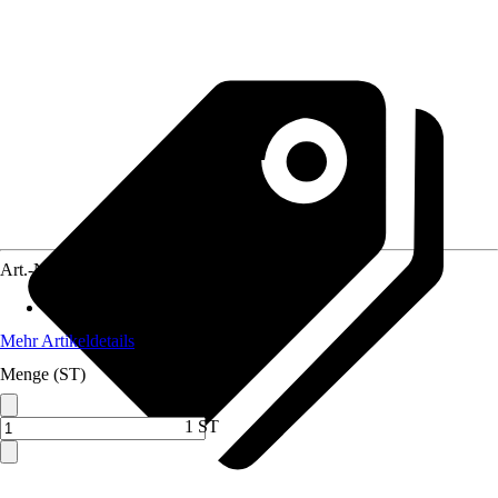
Art.-Nr.
5042071
Material
:
Gummi
Mehr Artikeldetails
Menge (ST)
1 ST