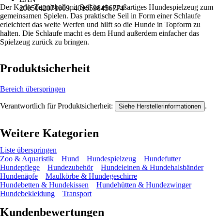
Der Karlie Tennisball mit Seil ist ein großartiges Hundespielzeug zum
2005042071009, 4016598456774
gemeinsamen Spielen. Das praktische Seil in Form einer Schlaufe
erleichtert das weite Werfen und hilft so die Hunde in Topform zu
halten. Die Schlaufe macht es dem Hund außerdem einfacher das
Spielzeug zurück zu bringen.
Produktsicherheit
Bereich überspringen
Verantwortlich für Produktsicherheit:
.
Siehe Herstellerinformationen
Weitere Kategorien
Liste überspringen
Zoo & Aquaristik
Hund
Hundespielzeug
Hundefutter
Hundepflege
Hundezubehör
Hundeleinen & Hundehalsbänder
Hundenäpfe
Maulkörbe & Hundegeschirre
Hundebetten & Hundekissen
Hundehütten & Hundezwinger
Hundebekleidung
Transport
Kundenbewertungen