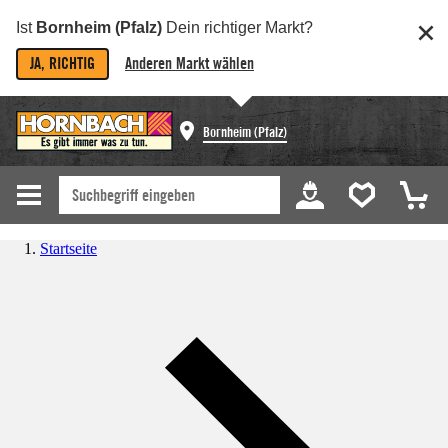
Ist
Bornheim (Pfalz)
Dein richtiger Markt?
JA, RICHTIG
Anderen Markt wählen
Bornheim (Pfalz)
Startseite