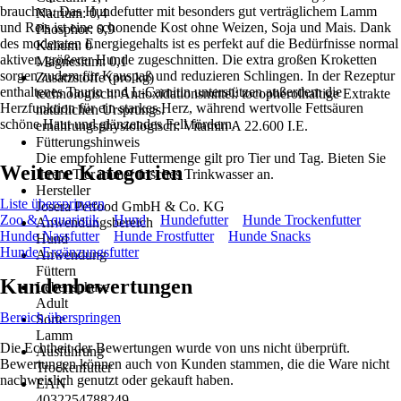
brauchen. Das Hundefutter mit besonders gut verträglichem Lamm
Natrium: 0,4
und Reis ist eine schonende Kost ohne Weizen, Soja und Mais. Dank
Phosphor: 0,9
des moderaten Energiegehalts ist es perfekt auf die Bedürfnisse normal
Kalium: 0
aktiver, größerer Hunde zugeschnitten. Die extra großen Kroketten
Magnesium: 0,1
sorgen zudem für Kauspaß und reduzieren Schlingen. In der Rezeptur
Zusatzstoffe (pro kg)
enthaltenes Taurin und L-Carnitin unterstützen außerdem die
technologisch: Antioxidationsmittel: tocopherolhaltige Extrakte
Herzfunktion für ein starkes Herz, während wertvolle Fettsäuren
natürlichen Ursprungs.
schöne Haut und glänzendes Fell fördern.
ernährungsphysiologisch: Vitamin A 22.600 I.E.
Fütterungshinweis
Die empfohlene Futtermenge gilt pro Tier und Tag. Bieten Sie
Weitere Kategorien
Ihrem Tier immer frisches Trinkwasser an.
Hersteller
Liste überspringen
Josera Petfood GmbH & Co. KG
Zoo & Aquaristik
Hund
Hundefutter
Hunde Trockenfutter
Anwendungsbereich
Hunde Nassfutter
Hunde Frostfutter
Hunde Snacks
Hund
Hunde Ergänzungsfutter
Anwendung
Füttern
Kundenbewertungen
Lebensphase
Adult
Bereich überspringen
Sorte
Lamm
Die Echtheit der Bewertungen wurde von uns nicht überprüft.
Ausführung
Bewertungen können auch von Kunden stammen, die die Ware nicht
Trockenfutter
nachweislich genutzt oder gekauft haben.
EAN
4032254788249