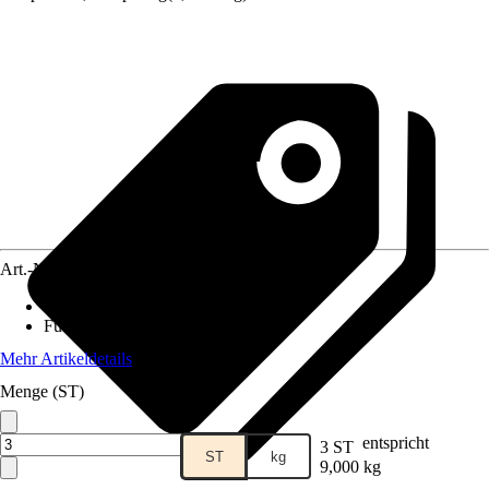
Art.-Nr.
12589903
Lebensphase
:
Adult
Futtermittelart
:
Alleinfuttermittel
Mehr Artikeldetails
Menge (ST)
entspricht
3 ST
ST
kg
9,000 kg