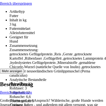
Bereich überspringen
Artikeltyp
Futter
Inhalt in kg
3 kg
Futtermittelart
Alleinfuttermittel
Geeignet für
Hund
Zusammensetzung
Zusammensetzung:
getrocknetes Geflügelprotein ,Reis ,Gerste ,getrocknete
Kartoffel ,Rübenfaser ,Geflügelfett ,getrocknetes Lammprotein 4
,hydrolysiertes Geflügelprotein ,Mineralstoffe ,gemahlene
Chicorée-Wurzel (natürliche Quelle von Inulin) ,getrocknetes
Protein der neuseeländischen Grünlippmuschel (Perna
Mehr anzeigen
canaliculus)
Analytische Bestandteile
Beschreibung
Rohprotein: 22
Rohfaser: 3
Bereich überspringen
Fettgehalt: 12
Rohasche: 6,6
Große Pfoten und viel Anspruch? Wählerische, große Hunde werden
Feuchtegehalt: 9
Josera Optiness lieben - und außerdem mit allem versorgt, was sie
Calcium: 1,4