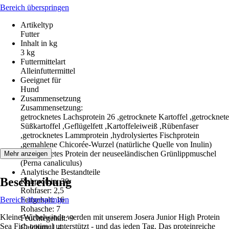
Bereich überspringen
Artikeltyp
Futter
Inhalt in kg
3 kg
Futtermittelart
Alleinfuttermittel
Geeignet für
Hund
Zusammensetzung
Zusammensetzung:
getrocknetes Lachsprotein 26 ,getrocknete Kartoffel ,getrocknete
Süßkartoffel ,Geflügelfett ,Kartoffeleiweiß ,Rübenfaser
,getrocknetes Lammprotein ,hydrolysiertes Fischprotein
,gemahlene Chicorée-Wurzel (natürliche Quelle von Inulin)
,getrocknetes Protein der neuseeländischen Grünlippmuschel
Mehr anzeigen
(Perna canaliculus)
Analytische Bestandteile
Beschreibung
Rohprotein: 30
Rohfaser: 2,5
Bereich überspringen
Fettgehalt: 16
Rohasche: 7
Kleine Wirbelwinde werden mit unserem Josera Junior High Protein
Feuchtegehalt: 9
Sea Fish optimal unterstützt - und das jeden Tag. Das proteinreiche
Calcium: 1,4