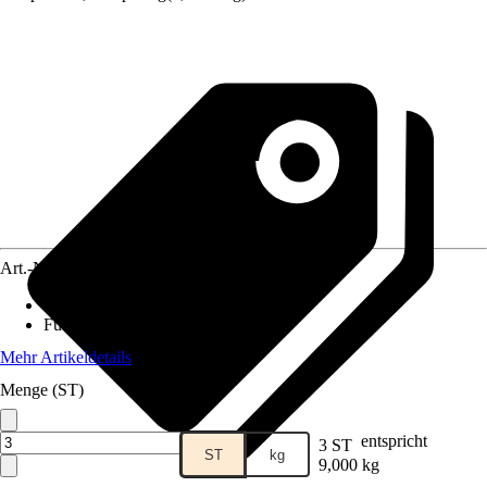
Art.-Nr.
12589917
Lebensphase
:
Junior
Futtermittelart
:
Alleinfuttermittel
Mehr Artikeldetails
Menge (ST)
entspricht
3 ST
ST
kg
9,000 kg