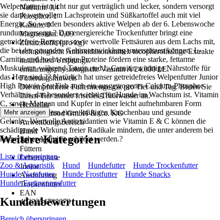
Welpenfutter ist nicht nur gut verträglich und lecker, sondern versorgt
Natrium: 0,4
sie dank wertvollem Lachsprotein und Süßkartoffel auch mit viel
Phosphor: 1
Energie. So werden besonders aktive Welpen ab der 6. Lebenswoche
Kalium: 0
rundum versorgt.? Das energiereiche Trockenfutter bringt eine
Magnesium: 0,09
getreidefreie Rezeptur sowie wertvolle Fettsäuren aus dem Lachs mit,
Zusatzstoffe (pro kg)
die bei der gesunden Gehirnentwicklung unterstützen können. L-
technologisch: Antioxidationsmittel: tocopherolhaltige Extrakte
Carnitin und hochwertige Proteine fördern eine starke, fettarme
natürlichen Ursprungs.
Muskulatur, während Taurin und L-Carnitin wichtige Nährstoffe für
ernährungsphysiologisch: Vitamin A 24.000 I.E.
das Herz sind.?? Natürlich hat unser getreidefreies Welpenfutter Junior
Fütterungshinweis
High Protein Sea Fish auch ein ausgewogenes Calcium-Phosphor-
Die empfohlene Futtermenge gilt pro Tier und Tag. Bieten Sie
Verhältnis, das besonders wichtig für Hunde im Wachstum ist. Vitamin
Ihrem Tier immer frisches Trinkwasser an.
C, sowie Mangan und Kupfer in einer leicht aufnehmbaren Form
Hersteller
unterstützen zudem einen kräftigen Knochenbau und gesunde
Mehr anzeigen
Josera Petfood GmbH & Co. KG
Gelenke. Wertvolle Antioxidantien wie Vitamin E & C können die
Anwendungsbereich
schädigende Wirkung freier Radikale mindern, die unter anderem bei
Hund
Weitere Kategorien
körperlicher Aktivität gebildet werden.?
Anwendung
Füttern
Liste überspringen
Lebensphase
Zoo & Aquaristik
Hund
Hundefutter
Hunde Trockenfutter
Junior
Hunde Nassfutter
Hunde Frostfutter
Hunde Snacks
Ausführung
Hunde Ergänzungsfutter
Trockenfutter
EAN
Kundenbewertungen
4032254788379
Bereich überspringen