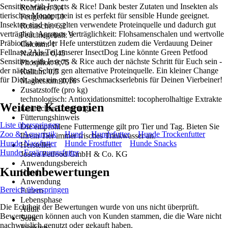
Sensitive with Insects & Rice! Dank bester Zutaten und Insekten als
Rohfaser: 3,4
tierisches Monoprotein ist es perfekt für sensible Hunde geeignet.
Fettgehalt: 10
Insekten sind eine selten verwendete Proteinquelle und dadurch gut
Rohasche: 6,2
verträglich. Apropos Verträglichkeit: Flohsamenschalen und wertvolle
Feuchtegehalt: 9
Präbiotika aus der Hefe unterstützen zudem die Verdauung Deiner
Calcium: 1
Fellnase.?Als Teil unserer InsectDog Line könnte Green Petfood
Natrium: 0,45
Sensitive with Insects & Rice auch der nächste Schritt für Euch sein -
Phosphor: 0,75
der nächste Schritt gen alternative Proteinquelle. Ein kleiner Change
Kalium: 0,5
für Dich, aber ein großes Geschmackserlebnis für Deinen Vierbeiner!
Magnesium: 0,16
Zusatzstoffe (pro kg)
technologisch: Antioxidationsmittel: tocopherolhaltige Extrakte
Weitere Kategorien
natürlichen Ursprungs.
Fütterungshinweis
Liste überspringen
Die empfohlene Futtermenge gilt pro Tier und Tag. Bieten Sie
Zoo & Aquaristik
Hund
Hundefutter
Hunde Trockenfutter
Ihrem Tier immer frisches Trinkwasser an.
Hunde Nassfutter
Hunde Frostfutter
Hunde Snacks
Hersteller
Hunde Ergänzungsfutter
Josera Petfood GmbH & Co. KG
Anwendungsbereich
Kundenbewertungen
Hund
Anwendung
Bereich überspringen
Füttern
Lebensphase
Die Echtheit der Bewertungen wurde von uns nicht überprüft.
Adult
Bewertungen können auch von Kunden stammen, die die Ware nicht
Sorte
nachweislich genutzt oder gekauft haben.
Insekten