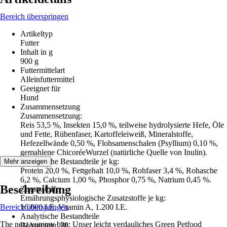
Bereich überspringen
Artikeltyp
Futter
Inhalt in g
900 g
Futtermittelart
Alleinfuttermittel
Geeignet für
Hund
Zusammensetzung
Zusammensetzung:
Reis 53,5 %, Insekten 15,0 %, teilweise hydrolysierte Hefe, Öle
und Fette, Rübenfaser, Kartoffeleiweiß, Mineralstoffe,
Hefezellwände 0,50 %, Flohsamenschalen (Psyllium) 0,10 %,
gemahlene ChicoréeWurzel (natürliche Quelle von Inulin).
Analytische Bestandteile je kg:
Mehr anzeigen
Protein 20,0 %, Fettgehalt 10,0 %, Rohfaser 3,4 %, Rohasche
6,2 %, Calcium 1,00 %, Phosphor 0,75 %, Natrium 0,45 %.
Beschreibung
Zusatzstoffe:
Ernährungsphysiologische Zusatzstoffe je kg:
Bereich überspringen
16.000 I.E. Vitamin A, 1.200 I.E.
Analytische Bestandteile
The next yummy bite: Unser leicht verdauliches Green Petfood
Rohprotein: 20