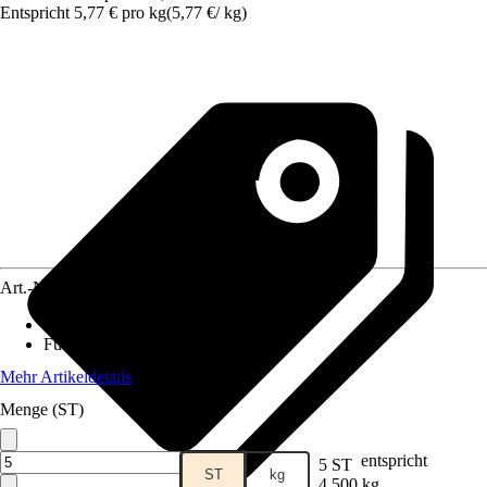
Entspricht 5,77 € pro kg
(
5,77 €
/
kg
)
Art.-Nr.
12611903
Lebensphase
:
Adult
Futtermittelart
:
Alleinfuttermittel
Mehr Artikeldetails
Menge (ST)
entspricht
5 ST
ST
kg
4,500 kg