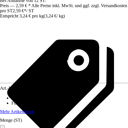
Bei Abnahme von 12 ST:
Preis — 2,59 € * Alle Preise inkl. MwSt. und ggf. zzgl. Versandkosten
pro ST
2,59 €
*
/
ST
Entspricht 3,24 € pro kg
(
3,24 €
/
kg
)
Art.-Nr.
5158970
Lebensphase
:
Adult
Futtermittelart
:
Alleinfuttermittel
Mehr Artikeldetails
Menge (ST)