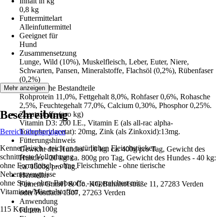
Inhalt in kg
0,8 kg
Futtermittelart
Alleinfuttermittel
Geeignet für
Hund
Zusammensetzung
Lunge, Wild (10%), Muskelfleisch, Leber, Euter, Niere,
Schwarten, Pansen, Mineralstoffe, Flachsöl (0,2%), Rübenfaser
(0,2%)
Analytische Bestandteile
Mehr anzeigen
Rohprotein 11,0%, Fettgehalt 8,0%, Rohfaser 0,6%, Rohasche
2,5%, Feuchtegehalt 77,0%, Calcium 0,30%, Phosphor 0,25%.
Beschreibung
Zusatzstoffe (pro kg)
Vitamin D3: 200 I.E., Vitamin E (als all-rac alpha-
Bereich überspringen
Tocopherylacetat): 20mg, Zink (als Zinkoxid):13mg.
Fütterungshinweis
Kennerfleisch - reich an natürlichen Fleischstücken
Gewicht des Hundes - 10 kg: ca. 400g pro Tag, Gewicht des
schnittfeste Vollnahrung
Hundes - 20 kg: ca. 800g pro Tag, Gewicht des Hundes - 40 kg:
ohne Formfleisch - ohne Fleischmehle - ohne tierische
ca. 1600g pro Tag.
Nebenerzeugnisse
Hersteller
ohne Soja - ohne Farbstoffe - angereichert mit
Finnern GmbH & Co. KG Bahnhofstraße 11, 27283 Verden
Vitaminen/Mineralstoffen
oder Postfach 1307, 27263 Verden
Anwendung
115 Kcal pro 100g
Füttern