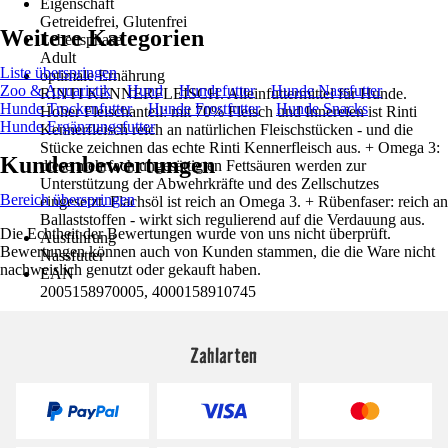
Eigenschaft
Getreidefrei, Glutenfrei
Weitere Kategorien
Lebensphase
Adult
Liste überspringen
optimale Ernährung
Zoo & Aquaristik
Hund
Hundefutter
Hunde Nassfutter
RINTI KENNERFLEISCH. Alleinfuttermittel für Hunde.
Hunde Trockenfutter
Hunde Frostfutter
Hunde Snacks
Hoher Fleischanteil: mit 70% Fleisch und Innereien ist Rinti
Hunde Ergänzungsfutter
Kennerfleisch reich an natürlichen Fleischstücken - und die
Stücke zeichnen das echte Rinti Kennerfleisch aus. + Omega 3:
Kundenbewertungen
diese mehrfach ungesättigten Fettsäuren werden zur
Unterstützung der Abwehrkräfte und des Zellschutzes
Bereich überspringen
eingesetzt. Flachsöl ist reich an Omega 3. + Rübenfaser: reich an
Ballaststoffen - wirkt sich regulierend auf die Verdauung aus.
Die Echtheit der Bewertungen wurde von uns nicht überprüft.
Ausführung
Bewertungen können auch von Kunden stammen, die die Ware nicht
Nassfutter
nachweislich genutzt oder gekauft haben.
EAN
2005158970005, 4000158910745
Zahlarten