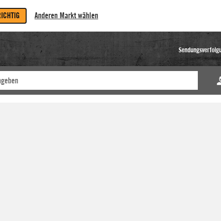
RICHTIG
Anderen Markt wählen
Sendungsverfolg