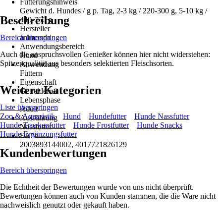
Fütterungshinweis
Gewicht d. Hundes / g p. Tag, 2-3 kg / 220-300 g, 5-10 kg /
Beschreibung
440-750 g
Hersteller
Bereich überspringen
animonda
Anwendungsbereich
Auch die anspruchsvollen Genießer können hier nicht widerstehen:
Hund
Spitzenqualität aus besonders selektierten Fleischsorten.
Anwendung
Füttern
Eigenschaft
Weitere Kategorien
Getreidefrei
Lebensphase
Liste überspringen
Adult
Zoo & Aquaristik
Hund
Hundefutter
Hunde Nassfutter
Ausführung
Hunde Trockenfutter
Hunde Frostfutter
Hunde Snacks
Nassfutter
Hunde Ergänzungsfutter
EAN
2003893144002, 4017721826129
Kundenbewertungen
Bereich überspringen
Die Echtheit der Bewertungen wurde von uns nicht überprüft.
Bewertungen können auch von Kunden stammen, die die Ware nicht
nachweislich genutzt oder gekauft haben.