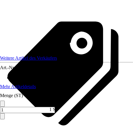
Weitere Artikel des Verkäufers
Art.-Nr.
12590283
Material Gerät
:
Metall
Mehr Artikeldetails
Menge (ST)
1 ST