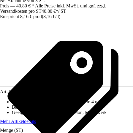
Bei Abnahme von 3 ST:
Preis — 40,80 € * Alle Preise inkl. MwSt. und ggf. zzgl.
Versandkosten pro ST
40,80 €
*
/
ST
Entspricht 8,16 € pro l
(
8,16 €
/
l
)
Art.-Nr.
500243
Reichweite (ca.) bei einmaligem Anstrich
:
4 m²/l
Basis
:
Wasserbasierend
Geeignet für Untergrund
:
Putz, Beton, Mauerwerk
Mehr Artikeldetails
Menge (ST)