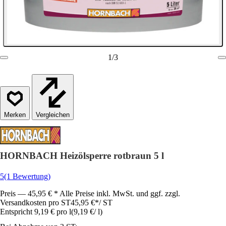
1
/
3
Vergleichen
HORNBACH Heizölsperre rotbraun 5 l
5
(1 Bewertung)
Preis — 45,95 € * Alle Preise inkl. MwSt. und ggf. zzgl.
Versandkosten pro ST
45,95 €
*
/
ST
Entspricht 9,19 € pro l
(
9,19 €
/
l
)