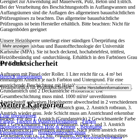
Geeignet zur Anwendung auf Mauerwerk, Putz, Beton und Estrich.
Bei der Verarbeitung des Beschichtungsstoffs in Auffangwannen und
Auffangräumen sind die Auflagen des allgemeinen bauaufsichtlichen
Prüfzeugnisses zu beachten. Das allgemeine bauaufsichtliche
Prüfzeugnis ist beim Hersteller erhältlich. Bitte beachten: Nicht für
Garagenböden geeignet
Unsere Heizölsperre unterliegt einer ständigen Überprüfung des
Instituts für Massivbau und Baustofftechnologie der Universität
Mehr anzeigen
Karlsruhe (MPA). Sie ist hoch deckend, hochabriebfest, trittfest,
Heizölbeständig und -undurchlässig. Erhältlich in den Farbtönen Grau
Produktsicherheit
und Rotbrau.
Auftragen mit Pinsel oder Roller. 1 Liter reicht für ca. 4 m² bei
Bereich überspringen
einmaligem Anstrich je nach Farbton und Untergrund. Für eine
ausreichende Beschichtung mit Heizölsperre sind mindestens 1
Verantwortlich für Produktsicherheit:
.
Siehe Herstellerinformationen
Grundanstrich und 2 Deckanstriche erforderlich. Die
Gesamtbeschichtung muss mind. 1000 ml/m² unverdünnten
Anstrichstoff aufweisen.Heizölsperre abwechselnd in 2 verschiedenen
Weitere Kategorien
Farbtönen auftragen, z. b.: 1. Anstrich grau, 2. Anstrich rotbraun, 3.
Anstrich wieder grau. Jede Schicht muss am Anstrichrand erkennbar
Liste überspringen
bleiben. Für den 1. Anstrich (Grundanstrich) 2 Gewichtsanteile Farbe
Farben, Tapeten & Wandverkleidungen
Farben
mit 1 Gewichtsanteil Wasser verdünnen. Den 2. und 3. Anstrich
Bodenbeschichtungen Holz & Zement
Betonfarbe
(Deckanstriche) unverdünnt auftragen. Nach jedem anstrich eine
Flüssigkunststoff
Holzbodenbeschichtung
Trockenzeit von ca. 12 Std. einhalten. Weitere Verarbeitungstipps
Garagenbodenbeschichtung
Epoxidharz Bodenbeschichtung