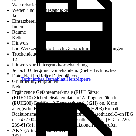
Wasserbasierend
Wetter- und UV-Beständigkeit
Ja
Einsatzbereich
Innen
Räume
Keller
Hinweis
Die Werkzeuge sofort nach Gebrauch mit Wasser reinigen
Trockendauer ca.
12 h
Hinweis zur Untergrundvorbehandlung
Je nach Untergrund vorbehandeln. (Siehe Technisches
Datenblatt im Reiter Datenblätter)
Technisches Datenblatt Heizölsperre
Grundierung empfohlen
Nein
Ergänzende Gefahrenmerkmale (EUH-Sätze)
(EUH210) Sicherheitsdatenblatt auf Anfrage erhältlich.,
(EUH208) Enthält 1,2-Benzisothiazol-3(2H)-on. Kann
allergische Reaktionen hervorrufen., (EUH208) Enthält
Reaktionsmasse aus: 5-Chlor-2-methyl-2H-isothiazol-3-on [EG
nr. 247-500-7] und 2-Methyl-2H-isothiazol-3-on [EG nr. 220-
239-6] (3:1). Kann allergische Reaktionen hervorrufen.
AKN (Artikelkurznummer)
163H