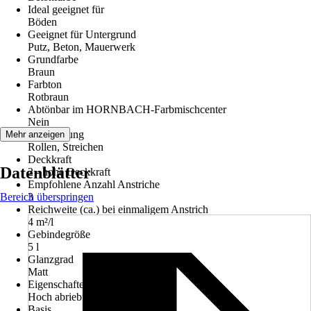
Ideal geeignet für
Böden
Geeignet für Untergrund
Putz, Beton, Mauerwerk
Grundfarbe
Braun
Farbton
Rotbraun
Abtönbar im HORNBACH-Farbmischcenter
Nein
Verarbeitung
Mehr anzeigen
Rollen, Streichen
Deckkraft
Datenblätter
2 - hohe Deckkraft
Empfohlene Anzahl Anstriche
Bereich überspringen
3
Reichweite (ca.) bei einmaligem Anstrich
4 m²/l
Gebindegröße
5 l
Glanzgrad
Matt
Eigenschaften
Hoch abriebfest
Basis