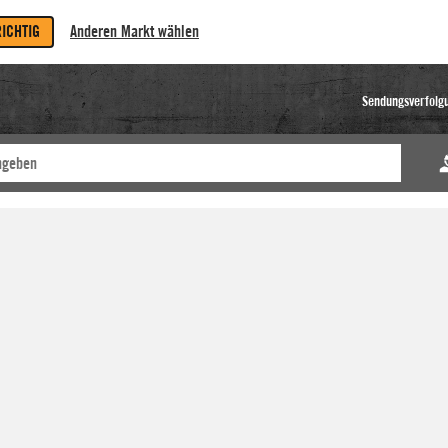
RICHTIG
Anderen Markt wählen
Sendungsverfolg