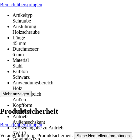
Bereich überspringen
Artikeltyp
Schraube
Ausführung
Holzschraube
Länge
45 mm
Durchmesser
6 mm
Material
Stahl
Farbton
Schwarz
Anwendungsbereich
Holz
Einsatzbereich
Mehr anzeigen
Außen
Kopfform
Produktsicherheit
Sechskant
Antrieb
Außensechskant
Bereich überspringen
Größenangabe zu Antrieb
SW 12
Verantwortlich für Produktsicherheit:
.
Siehe Herstellerinformationen
Gewinde-Typ