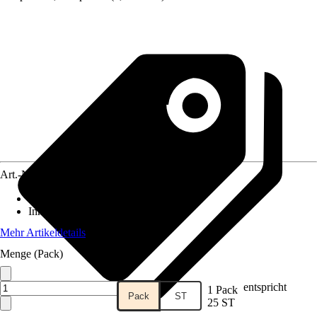
Art.-Nr.
12418656
Material
:
Stahl
Inhalt
:
25 Stück
Mehr Artikeldetails
Menge (Pack)
entspricht
1 Pack
Pack
ST
25 ST