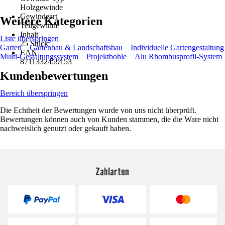
Holzgewinde
Gewindeart
Weitere Kategorien
Teilgewinde
Inhalt
Liste überspringen
25 Stück
Garten
Gartenbau & Landschaftsbau
Individuelle Gartengestaltung
EAN
Multi-Gestaltungssystem
Projektbohle
Alu Rhombusprofil-System
8711332459153
Kundenbewertungen
Bereich überspringen
Die Echtheit der Bewertungen wurde von uns nicht überprüft.
Bewertungen können auch von Kunden stammen, die die Ware nicht
nachweislich genutzt oder gekauft haben.
Zahlarten