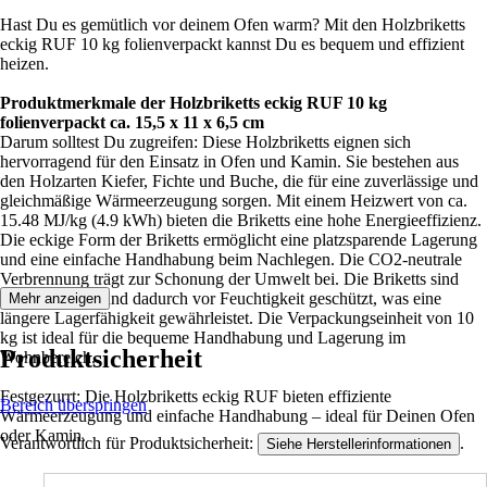
Hast Du es gemütlich vor deinem Ofen warm? Mit den Holzbriketts
eckig RUF 10 kg folienverpackt kannst Du es bequem und effizient
heizen.
Produktmerkmale der Holzbriketts eckig RUF 10 kg
folienverpackt ca. 15,5 x 11 x 6,5 cm
Darum solltest Du zugreifen: Diese Holzbriketts eignen sich
hervorragend für den Einsatz in Ofen und Kamin. Sie bestehen aus
den Holzarten Kiefer, Fichte und Buche, die für eine zuverlässige und
gleichmäßige Wärmeerzeugung sorgen. Mit einem Heizwert von ca.
15.48 MJ/kg (4.9 kWh) bieten die Briketts eine hohe Energieeffizienz.
Die eckige Form der Briketts ermöglicht eine platzsparende Lagerung
und eine einfache Handhabung beim Nachlegen. Die CO2-neutrale
Verbrennung trägt zur Schonung der Umwelt bei. Die Briketts sind
folienverpackt und dadurch vor Feuchtigkeit geschützt, was eine
Mehr anzeigen
längere Lagerfähigkeit gewährleistet. Die Verpackungseinheit von 10
kg ist ideal für die bequeme Handhabung und Lagerung im
Produktsicherheit
Wohnbereich.
Festgezurrt: Die Holzbriketts eckig RUF bieten effiziente
Bereich überspringen
Wärmeerzeugung und einfache Handhabung – ideal für Deinen Ofen
oder Kamin.
Verantwortlich für Produktsicherheit:
.
Siehe Herstellerinformationen