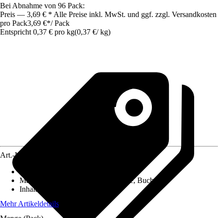
Bei Abnahme von 96 Pack:
Preis — 3,69 € * Alle Preise inkl. MwSt. und ggf. zzgl. Versandkosten
pro Pack
3,69 €
*
/
Pack
Entspricht 0,37 € pro kg
(
0,37 €
/
kg
)
Art.-Nr.
3866317
Ausführung
:
Briketts
Materialspezifizierung
:
Kiefer, Fichte, Buche
Inhalt
:
10 kg
Mehr Artikeldetails