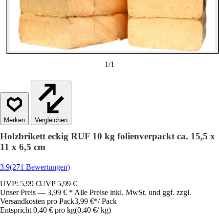
1
/
1
Vergleichen
Holzbrikett eckig RUF 10 kg folienverpackt ca. 15,5 x
11 x 6,5 cm
3.9
(271 Bewertungen)
UVP: 5,99 €
UVP
5,99 €
Unser Preis — 3,99 € * Alle Preise inkl. MwSt. und ggf. zzgl.
Versandkosten pro Pack
3,99 €
*
/
Pack
Entspricht 0,40 € pro kg
(
0,40 €
/
kg
)