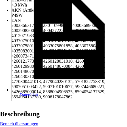
4,9 kWh
AKN (Artikelkurznummer)
P49W
EAN
2003866317006, 230110998694, 4000868900005,
4002908200007, 4004272220193, 4010499220397,
4012071983263, 4022041370467, 4030714007305,
4033075010052, 4033075010106, 4033075012155,
4033075801841, 4033075801858, 4033075804613,
4035083001022, 4042316335106, 4260032288012,
4260073471619, 4260108102792, 4260117370137,
4260121773016, 4260128031010, 4260128031065,
4260129980072, 4260148670084, 4260148670091,
4260148670442, 4260170556806, 4260202370103,
4260430310049, 4751007020039, 4751038600217,
4770300441013, 4779040280135, 5701822758319,
5907051003422, 5907101010677, 5907446680221,
6426685000014, 8588004906525, 8594054137529,
Datenblatt
8594054137789, 9006178047862
Beschreibung
Bereich überspringen