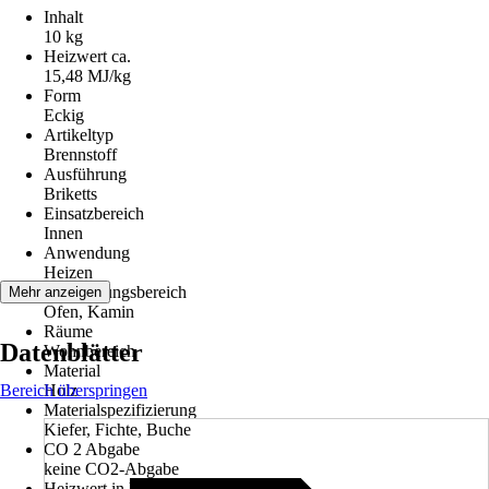
Inhalt
10 kg
Heizwert ca.
15,48 MJ/kg
Form
Eckig
Artikeltyp
Brennstoff
Ausführung
Briketts
Einsatzbereich
Innen
Anwendung
Heizen
Anwendungsbereich
Mehr anzeigen
Ofen, Kamin
Räume
Datenblätter
Wohnbereich
Material
Bereich überspringen
Holz
Materialspezifizierung
Kiefer, Fichte, Buche
CO 2 Abgabe
keine CO2-Abgabe
Heizwert in kW/h