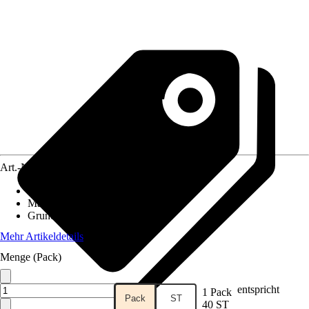
Art.-Nr.
12504888
Artikeltyp
:
Anzuchtzubehör
Material
:
Holz
Grundfarbe
:
Braun
Mehr Artikeldetails
Menge (Pack)
entspricht
1 Pack
Pack
ST
40 ST