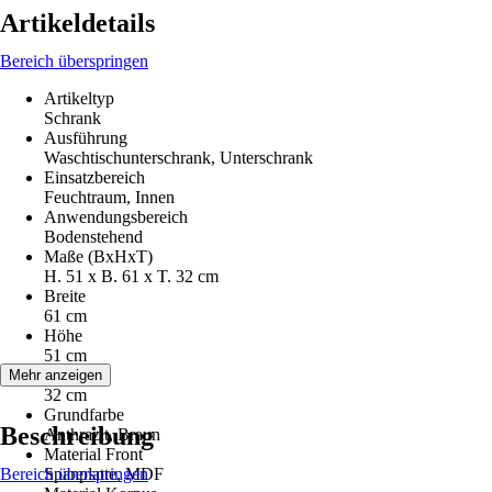
Artikeldetails
Bereich überspringen
Artikeltyp
Schrank
Ausführung
Waschtischunterschrank, Unterschrank
Einsatzbereich
Feuchtraum, Innen
Anwendungsbereich
Bodenstehend
Maße (BxHxT)
H. 51 x B. 61 x T. 32 cm
Breite
61 cm
Höhe
51 cm
Tiefe
Mehr anzeigen
32 cm
Grundfarbe
Beschreibung
Anthrazit, Braun
Material Front
Bereich überspringen
Spanplatte, MDF