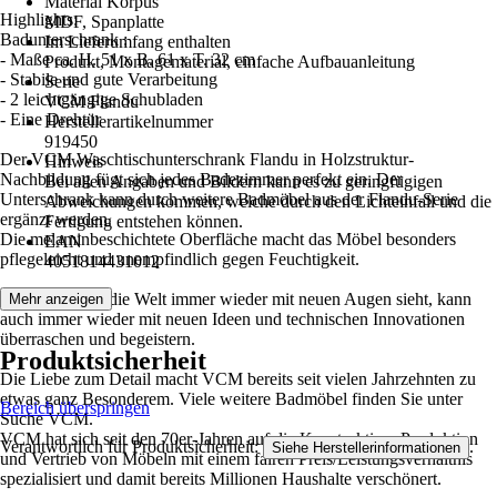
Material Korpus
Highlights:
MDF, Spanplatte
Badunterschrank :
Im Lieferumfang enthalten
- Maße ca. H. 51 x B. 61 x T. 32 cm
Produkt, Montagematerial, einfache Aufbauanleitung
- Stabile und gute Verarbeitung
Serie
- 2 leichtgängige Schubladen
VCM Flandu
- Eine Drehtür
Herstellerartikelnummer
919450
Der VCM Waschtischunterschrank Flandu in Holzstruktur-
Hinweis
Nachbildung fügt sich jedes Badezimmer perfekt ein. Der
Bei allen Angaben und Bildern kann es zu geringfügigen
Unterschrank kann durch weitere Badmöbel aus der Flandu-Serie
Abweichungen kommen, welche durch den Lichteinfall und die
ergänzt werden.
Fertigung entstehen können.
Die melaminbeschichtete Oberfläche macht das Möbel besonders
EAN
pflegeleicht und unempfindlich gegen Feuchtigkeit.
4051814431012
Wer wie VCM die Welt immer wieder mit neuen Augen sieht, kann
Mehr anzeigen
auch immer wieder mit neuen Ideen und technischen Innovationen
überraschen und begeistern.
Produktsicherheit
Die Liebe zum Detail macht VCM bereits seit vielen Jahrzehnten zu
etwas ganz Besonderem. Viele weitere Badmöbel finden Sie unter
Bereich überspringen
Suche VCM.
VCM hat sich seit den 70er-Jahren auf die Konstruktion, Produktion
Verantwortlich für Produktsicherheit:
.
Siehe Herstellerinformationen
und Vertrieb von Möbeln mit einem fairen Preis/Leistungsverhältnis
spezialisiert und damit bereits Millionen Haushalte verschönert.