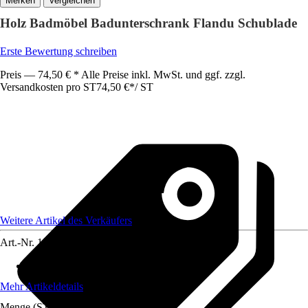
Vergleichen
Holz Badmöbel Badunterschrank Flandu Schublade
Erste Bewertung schreiben
Preis — 74,50 € * Alle Preise inkl. MwSt. und ggf. zzgl.
Versandkosten pro ST
74,50 €
*
/
ST
Weitere Artikel des Verkäufers
Art.-Nr.
12086845
Maße (BxHxT)
:
H. 51 x B. 61 x T. 32 cm
Mehr Artikeldetails
Menge (ST)