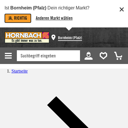
Ist
Bornheim (Pfalz)
Dein richtiger Markt?
JA, RICHTIG
Anderen Markt wählen
Bornheim (Pfalz)
Startseite