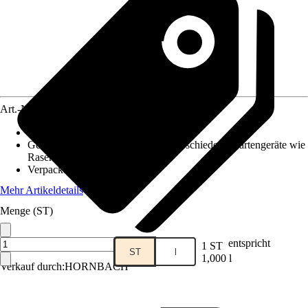
Art.-Nr.
12595053
Artikeltyp
:
Öl
Geeignet für
:
4-Takt-Motoröl für verschiedene Gartengeräte wie
Rasenmäher oder Vertikutierer
Verpackung
:
Kanister
Mehr Artikeldetails
Menge (ST)
entspricht
1 ST
ST
l
1,000 l
Verkauf durch:
HORNBACH