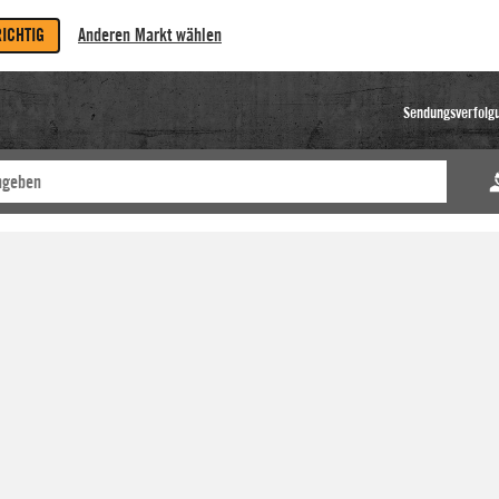
RICHTIG
Anderen Markt wählen
Sendungsverfolg