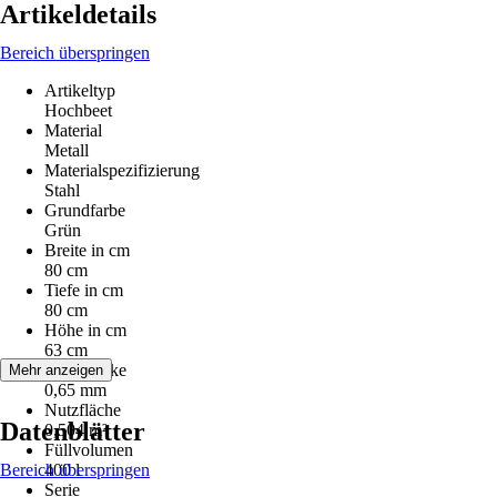
Artikeldetails
Bereich überspringen
Artikeltyp
Hochbeet
Material
Metall
Materialspezifizierung
Stahl
Grundfarbe
Grün
Breite in cm
80 cm
Tiefe in cm
80 cm
Höhe in cm
63 cm
Wandstärke
Mehr anzeigen
0,65 mm
Nutzfläche
Datenblätter
0,504 m²
Füllvolumen
Bereich überspringen
400 l
Serie