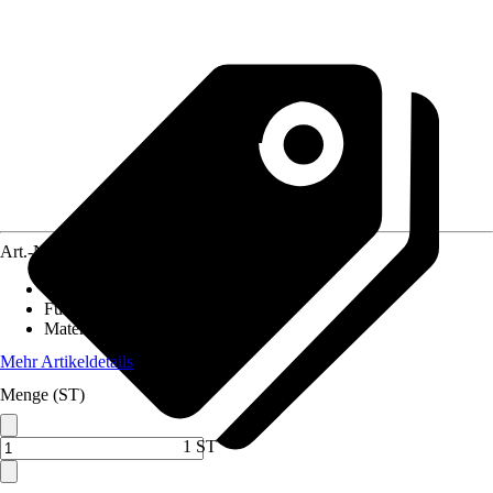
Art.-Nr.
10609539
Nutzfläche
:
0,673 m²
Funktionen
:
Nicht rollbar
Material
:
Holz
Mehr Artikeldetails
Menge (ST)
1 ST