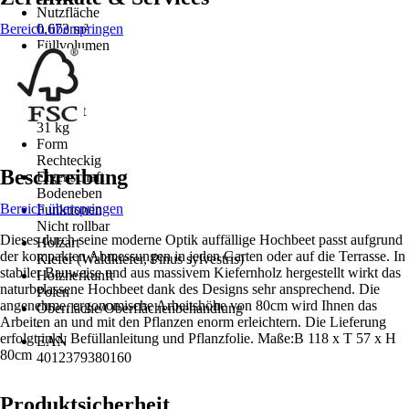
Nutzfläche
Bereich überspringen
0,673 m²
Füllvolumen
337 l
Serie
-
Gewicht
31 kg
Form
Rechteckig
Beschreibung
Eigenschaft
Bodeneben
Bereich überspringen
Funktionen
Nicht rollbar
Dieses durch seine moderne Optik auffällige Hochbeet passt aufgrund
Holzart
der kompakten Abmessungen in jeden Garten oder auf die Terrasse. In
Kiefer (Waldkiefer, Pinus sylvestris)
stabiler Bauweise und aus massivem Kiefernholz hergestellt wirkt das
Holzherkunft
naturbelassene Hochbeet dank des Designs sehr ansprechend. Die
Polen
angenehme, ergonomische Arbeitshöhe von 80cm wird Ihnen das
Oberfläche/Oberflächenbehandlung
Arbeiten an und mit den Pflanzen enorm erleichtern. Die Lieferung
-
erfolgt inkl. Befüllanleitung und Pflanzfolie. Maße:B 118 x T 57 x H
EAN
80cm
4012379380160
Produktsicherheit