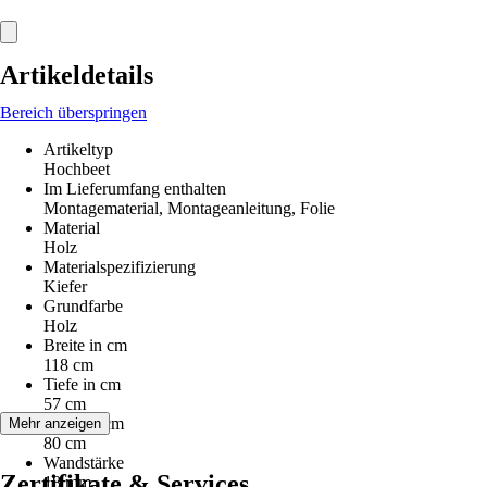
Artikeldetails
Bereich überspringen
Artikeltyp
Hochbeet
Im Lieferumfang enthalten
Montagematerial, Montageanleitung, Folie
Material
Holz
Materialspezifizierung
Kiefer
Grundfarbe
Holz
Breite in cm
118 cm
Tiefe in cm
57 cm
Höhe in cm
Mehr anzeigen
80 cm
Wandstärke
Zertifikate & Services
18 mm