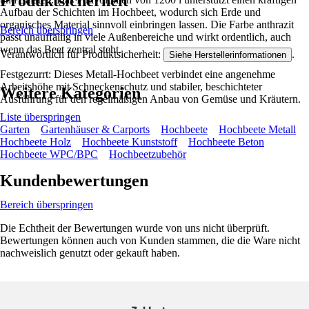
Produktsicherheit
Aufbau der Schichten im Hochbeet, wodurch sich Erde und
organisches Material sinnvoll einbringen lassen. Die Farbe anthrazit
Bereich überspringen
passt unauffällig in viele Außenbereiche und wirkt ordentlich, auch
wenn das Beet zentral steht.
Verantwortlich für Produktsicherheit:
.
Siehe Herstellerinformationen
Festgezurrt: Dieses Metall-Hochbeet verbindet eine angenehme
Arbeitshöhe mit Schneckenschutz und stabiler, beschichteter
Weitere Kategorien
Ausführung für den regelmäßigen Anbau von Gemüse und Kräutern.
Liste überspringen
Garten
Gartenhäuser & Carports
Hochbeete
Hochbeete Metall
Hochbeete Holz
Hochbeete Kunststoff
Hochbeete Beton
Hochbeete WPC/BPC
Hochbeetzubehör
Kundenbewertungen
Bereich überspringen
Die Echtheit der Bewertungen wurde von uns nicht überprüft.
Bewertungen können auch von Kunden stammen, die die Ware nicht
nachweislich genutzt oder gekauft haben.