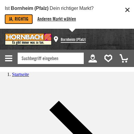
Ist
Bornheim (Pfalz)
Dein richtiger Markt?
JA, RICHTIG
Anderen Markt wählen
Bornheim (Pfalz)
Startseite