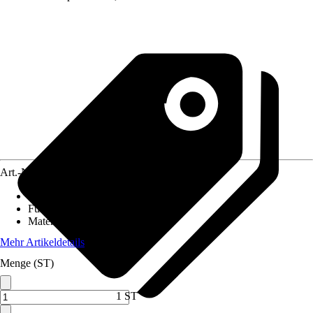
Art.-Nr.
12334040
Nutzfläche
:
1,8 m²
Funktionen
:
Nicht rollbar
Material
:
Metall
Mehr Artikeldetails
Menge (ST)
1 ST