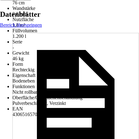
76 cm
Wandstärke
Datenblätter
0,8 mm
Nutzfläche
Bereich überspringen
1,8 m²
Füllvolumen
1.200 l
Serie
-
Gewicht
46 kg
Form
Rechteckig
Eigenschaft
Bodeneben
Funktionen
Nicht rollbar
Oberfläche/Oberflächenbehandlung
Pulverbeschichtet, Verzinkt
EAN
4306516570935