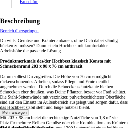
Broschüre
Beschreibung
Bereich überspringen
Du willst Gemüse und Kräuter anbauen, ohne Dich dabei ständig
bücken zu müssen? Dann ist ein Hochbeet mit komfortabler
Arbeitshöhe die passende Lösung.
Produktmerkmale des/der Hochbeet klassisch Konsta mit
Schneckenrand 203 x 98 x 76 cm anthrazit
Darum solltest Du zugreifen: Die Höhe von 76 cm ermöglicht
rückenschonendes Arbeiten, sodass Pflege und Ernte deutlich
angenehmer werden. Durch die Schneckenschutzkante bleiben
Schnecken eher draußen, was Deine Pflanzen besser vor Fraß schützt.
Die Stahl-Seitenwände mit verzinkter, pulverbeschichteter Oberfläche
sind auf den Einsatz im Außenbereich ausgelegt und sorgen dafür, dass
das Hochbeet stabil steht und lange nutzbar bleibt.
Mehr anzeigen
Mit 203 x 98 cm bietet die rechteckige Nutzfläche von 1,8 m² viel
Platz für mehrere Reihen Gemüse oder eine Kombination aus Kräutern
und Salaten. Das Füllvolumen von 1200 l unterstützt einen kräftigen