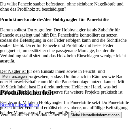
Du willst Paneele sauber befestigen, ohne sichtbare Nagelköpfe und
ohne das Profilholz zu beschädigen?
Produktmerkmale des/der Hobbynagler für Paneelstifte
Darum solltest Du zugreifen: Der Hobbynagler ist als Zubehör für
Paneele ausgelegt und hilft Dir, Paneelstifte kontrolliert zu setzen,
sodass die Befestigung in der Feder erfolgen kann und die Sichtfläche
sauber bleibt. Da er für Paneele und Profilholz mit fester Feder
geeignet ist, unterstützt er eine passgenaue Montage, bei der die
Verbindung stabil sitzt und das Holz beim Einschlagen weniger leicht
ausreißt.
Der Nagler ist für den Einsatz innen sowie in Feucht- und
Nassbereichen vorgesehen, sodass Du ihn auch in Räumen wie Bad
Mehr anzeigen
oder Hauswirtschaftsraum für die Paneelmontage nutzen kannst. Mit
10 Stück Inhalt hast Du direkt mehrere Helfer zur Hand, was bei
Produktsicherheit
größeren Flächen oder als Reserve für weitere Projekte praktisch ist.
Festgezurrt: Mit dem Hobbynagler für Paneelstifte setzt Du Paneelstifte
Bereich überspringen
gezielt in der Feder und erhältst eine saubere, unauffällige Befestigung
bei der Montage von Paneelen und Profilholz.
Verantwortlich für Produktsicherheit:
.
Siehe Herstellerinformationen