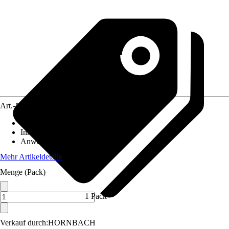
Art.-Nr.
12671862
Ausführung
:
Zubehör
Inhalt
:
10 Stück
Anwendungsbereich
:
Paneele
Mehr Artikeldetails
Menge (Pack)
1 Pack
Verkauf durch:
HORNBACH