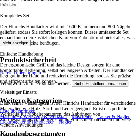
Präzision.
Komplettes Set
Der Hinrichs Handtacker wird mit 1600 Klammern und 800 Nägeln
geliefert, sodass Sie sofort loslegen können. Dieses umfassende Set
erspart Ihnen den zusätzlichen Kauf von Zubehör und bietet alles, was
Sie für Ihre Projekte benötigen.
Mehr anzeigen
Einfache Handhabung
Produktsicherheit
Der ergonomische Griff und das leichte Design sorgen für eine
komfortable Bedienung, selbst bei längeren Arbeiten. Der Handtacker
Bereich überspringen
liegt gut in der Hand und reduziert die Ermüdung, sodass Sie präzise
und effizient arbeiten können.
Verantwortlich für Produktsicherheit:
.
Siehe Herstellerinformationen
Vielseitiger Einsatz
Weitere Kategorien
Dank seiner Vielseitigkeit ist der Hinrichs Handtacker für verschiedene
Materialien wie Holz, Stoff und Leder geeignet. Er ist das perfekte
Liste überspringen
Werkzeug für Möbelreparaturen, das Anbringen von
Maschinen, Werkzeug & Werkstatt
Maschinen
Tacker & Nagler
Stoffbespannungen, die Befestigung von Isoliermaterialien und viele
Elektrotacker & Handtacker
Nagler
weitere Anwendungen.
Kundenbewertungen
Schneller Klammerwechsel