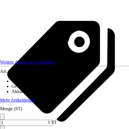
Weitere Artikel des Verkäufers
Art.-Nr.
12429857
Artikeltyp
:
Tacker
Gewicht
:
1 kg
Akkukapazität
:
-
Mehr Artikeldetails
Menge (ST)
1 ST