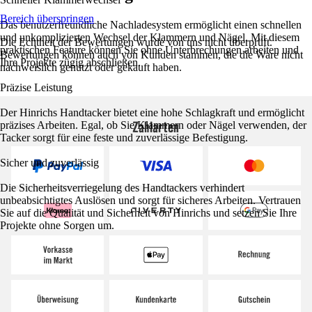
Bereich überspringen
Das benutzerfreundliche Nachladesystem ermöglicht einen schnellen
und unkomplizierten Wechsel der Klammern und Nägel. Mit diesem
Die Echtheit der Bewertungen wurde von uns nicht überprüft.
praktischen Feature können Sie ohne Unterbrechungen arbeiten und
Bewertungen können auch von Kunden stammen, die die Ware nicht
Ihre Projekte zügig abschließen.
nachweislich genutzt oder gekauft haben.
Präzise Leistung
Der Hinrichs Handtacker bietet eine hohe Schlagkraft und ermöglicht
Zahlarten
präzises Arbeiten. Egal, ob Sie Klammern oder Nägel verwenden, der
Tacker sorgt für eine feste und zuverlässige Befestigung.
Sicher und zuverlässig
Die Sicherheitsverriegelung des Handtackers verhindert
unbeabsichtigtes Auslösen und sorgt für sicheres Arbeiten. Vertrauen
Sie auf die Qualität und Sicherheit von Hinrichs und setzen Sie Ihre
Projekte ohne Sorgen um.