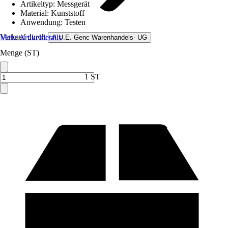
Artikeltyp
:
Messgerät
Material
:
Kunststoff
Anwendung
:
Testen
Verkauf durch:
Mehr Artikeldetails
A.U.E. Genc Warenhandels- UG
Menge (ST)
1 ST