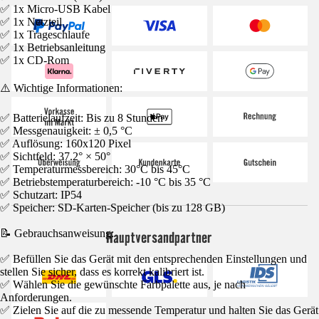
✅ 1x Micro-USB Kabel
✅ 1x Netzteil
✅ 1x Trageschlaufe
✅ 1x Betriebsanleitung
✅ 1x CD-Rom
⚠️ Wichtige Informationen:
✅ Batterielaufzeit: Bis zu 8 Stunden
✅ Messgenauigkeit: ± 0,5 °C
✅ Auflösung: 160x120 Pixel
✅ Sichtfeld: 37.2° × 50°
✅ Temperaturmessbereich: 30°C bis 45°C
✅ Betriebstemperaturbereich: -10 °C bis 35 °C
✅ Schutzart: IP54
✅ Speicher: SD-Karten-Speicher (bis zu 128 GB)
📝 Gebrauchsanweisung:
Hauptversandpartner
✅ Befüllen Sie das Gerät mit den entsprechenden Einstellungen und
stellen Sie sicher, dass es korrekt kalibriert ist.
✅ Wählen Sie die gewünschte Farbpalette aus, je nach
Anforderungen.
✅ Zielen Sie auf die zu messende Temperatur und halten Sie das Gerät