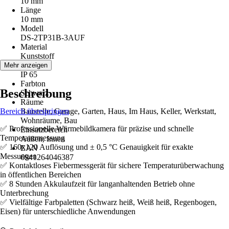
10 mm
Länge
10 mm
Modell
DS-2TP31B-3AUF
Material
Kunststoff
Schutzart
Mehr anzeigen
IP 65
Farbton
Beschreibung
Schwarz
Räume
Bereich überspringen
Baustelle, Garage, Garten, Haus, Im Haus, Keller, Werkstatt,
Wohnräume, Bau
✅ Professionelle Wärmebildkamera für präzise und schnelle
Einsatzbereich
Temperaturmessung
Außen, Innen
✅ 160x120 Auflösung und ± 0,5 °C Genauigkeit für exakte
EAN
Messungen
6941264046387
✅ Kontaktloses Fiebermessgerät für sichere Temperaturüberwachung
in öffentlichen Bereichen
✅ 8 Stunden Akkulaufzeit für langanhaltenden Betrieb ohne
Unterbrechung
✅ Vielfältige Farbpaletten (Schwarz heiß, Weiß heiß, Regenbogen,
Eisen) für unterschiedliche Anwendungen