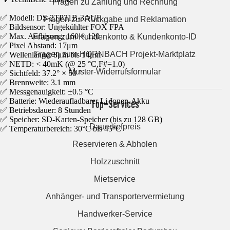
Fragen zu Zahlung und Rechnung
✅ Modell: DS-2TP31B-3AUF
Fragen zur Rückgabe und Reklamation
✅ Bildsensor: Ungekühlter FOX FPA
✅ Max. Auflösung: 160 × 120
Fragen zum Kundenkonto & Kundenkonto-ID
✅ Pixel Abstand: 17μm
Fragen zum HORNBACH Projekt-Marktplatz
✅ Wellenlänge: 8μm bis 14μm
✅ NETD: < 40mK (@ 25 °C,F#=1.0)
Muster-Widerrufsformular
✅ Sichtfeld: 37.2° × 50 °
✅ Brennweite: 3.1 mm
✅ Messgenauigkeit: ±0.5 °C
✅ Batterie: Wiederaufladbarer Li-Ionen-Akku
Top-Services
✅ Betriebsdauer: 8 Stunden
✅ Speicher: SD-Karten-Speicher (bis zu 128 GB)
Dauertiefpreis
✅ Temperaturbereich: 30°C bis 45°C
Reservieren & Abholen
Holzzuschnitt
Mietservice
Anhänger- und Transportervermietung
Handwerker-Service