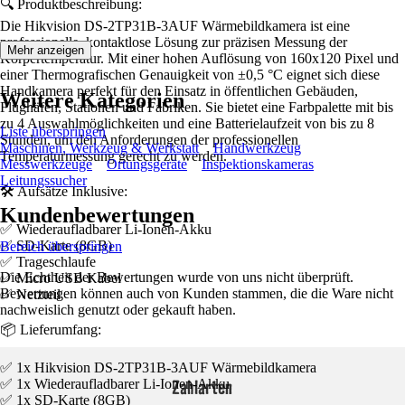
🔍 Produktbeschreibung:
Die Hikvision DS-2TP31B-3AUF Wärmebildkamera ist eine
professionelle, kontaktlose Lösung zur präzisen Messung der
Mehr anzeigen
Körpertemperatur. Mit einer hohen Auflösung von 160x120 Pixel und
einer Thermografischen Genauigkeit von ±0,5 °C eignet sich diese
Handkamera perfekt für den Einsatz in öffentlichen Gebäuden,
Weitere Kategorien
Flughäfen, Stationen und Fabriken. Sie bietet eine Farbpalette mit bis
zu 4 Auswahlmöglichkeiten und eine Batterielaufzeit von bis zu 8
Liste überspringen
Stunden, um den Anforderungen der professionellen
Maschinen, Werkzeug & Werkstatt
Handwerkzeug
Temperaturmessung gerecht zu werden.
Messwerkzeuge
Ortungsgeräte
Inspektionskameras
Leitungssucher
🛠️ Aufsätze Inklusive:
Kundenbewertungen
✅ Wiederaufladbarer Li-Ionen-Akku
✅ SD-Karte (8GB)
Bereich überspringen
✅ Trageschlaufe
Die Echtheit der Bewertungen wurde von uns nicht überprüft.
✅ Micro USB Kabel
Bewertungen können auch von Kunden stammen, die die Ware nicht
✅ Netzteil
nachweislich genutzt oder gekauft haben.
📦 Lieferumfang:
✅ 1x Hikvision DS-2TP31B-3AUF Wärmebildkamera
Zahlarten
✅ 1x Wiederaufladbarer Li-Ionen-Akku
✅ 1x SD-Karte (8GB)