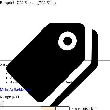
Entspricht 7,32 € pro kg
(
7,32 €
/
kg
)
Art.-Nr.
12041677
Artikeltyp
:
Heu
Anwendung
:
Füttern
Anwendungsbereich
:
Nager, Pferd, Vogel
Mehr Artikeldetails
Menge (ST)
entspricht
1 ST