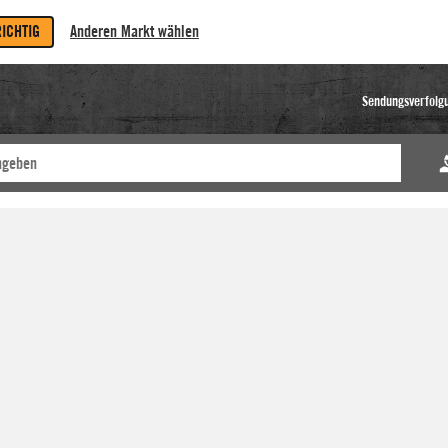
RICHTIG
Anderen Markt wählen
Sendungsverfolg