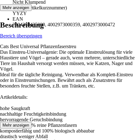
Nicht Klumpend
AKN (Artikelkurznummer)
Mehr anzeigen
YYZY
EAN
Beschreibung
2004298435009, 4002973000359, 4002973000472
Bereich überspringen
Cats Best Universal Pflanzenfaserstreu
Das Einstreu-Universalgenie: Die optimale Einstreulösung für viele
Haustiere und Vögel – gerade auch, wenn mehrere, unterschiedliche
Tiere im Haushalt versorgt werden müssen, wie Katzen, Nager und
Vögel.
Ideal für die tägliche Reinigung. Verwendbar als Komplett-Einstreu
oder in Einstreumischungen. Bewährt auch als Zusatzstreu für
besonders feuchte Stellen, z.B. um Tränken, etc.
Artikeldetails:
hohe Saugkraft
nachhaltige Feuchtigkeitsbindung
hervorragende Geruchsbindung
ökologisch: 100% reine Pflanzenfasern
Mehr anzeigen
kompostierfähig und 100% biologisch abbaubar
drastisch weniger Abfall