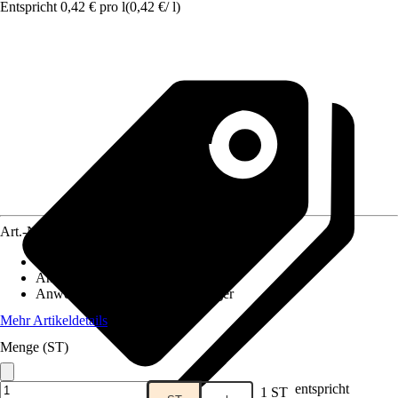
Entspricht 0,42 € pro l
(
0,42 €
/
l
)
Art.-Nr.
4298435
Artikeltyp
:
Streu
Anwendung
:
Hygiene
Anwendungsbereich
:
Katze, Nager
Mehr Artikeldetails
Menge (ST)
entspricht
1 ST