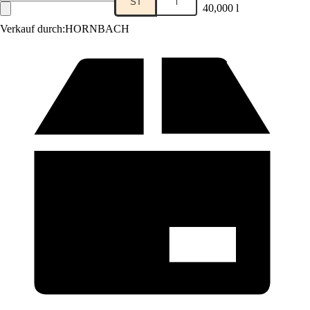
ST
l
40,000 l
Verkauf durch:
HORNBACH