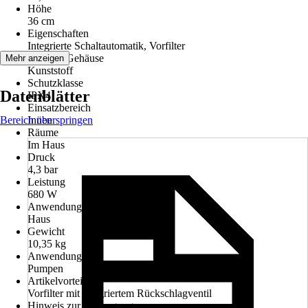
Höhe
36 cm
Eigenschaften
Integrierte Schaltautomatik, Vorfilter
Material Gehäuse
Mehr anzeigen
Kunststoff
Schutzklasse
Datenblätter
IPX4
Einsatzbereich
Bereich überspringen
Innen
Räume
Im Haus
Druck
4,3 bar
Leistung
680 W
Anwendungsbereich
Haus
Gewicht
10,35 kg
Anwendung
Pumpen
Artikelvorteil
Vorfilter mit integriertem Rückschlagventil
Hinweis zur Entsorgung