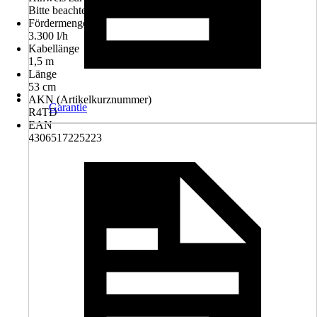
Bitte beachte die Hinweise zur Entsorgung
Fördermenge
3.300 l/h
Kabellänge
1,5 m
Länge
53 cm
AKN (Artikelkurznummer)
Garantie
R4TD
EAN
4306517225223