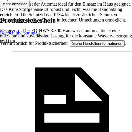
von 43 Metern ist der Automat ideal für den Einsatz im Haus geeignet.
Mehr anzeigen
Das Kunststoffgehäuse ist robust und leicht, was die Handhabung
erleichtert. Die Schutzklasse IPX4 bietet zusätzlichen Schutz vor
Produktsicherheit
Spritzwasser, was den Einsatz in feuchten Umgebungen ermöglicht.
Festgezurrt: Der FQ-HWA 3.300 Hauswasserautomat bietet eine
Bereich überspringen
effiziente und zuverlässige Lösung für die konstante Wasserversorgung
im Haus.
Verantwortlich für Produktsicherheit:
.
Siehe Herstellerinformationen