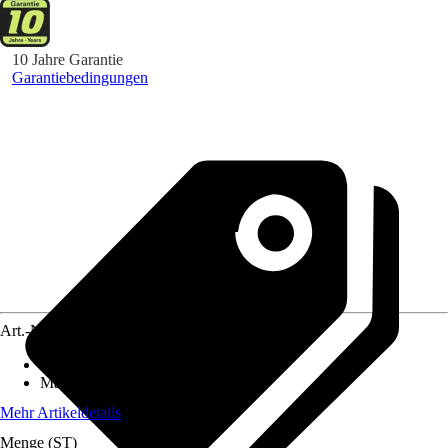
10 Jahre Garantie
Garantiebedingungen
Art.-Nr.
5813013
Ausführung
:
Hauswasserautomat
Maximale Förderhöhe
:
43 m
Mehr Artikeldetails
Menge (ST)