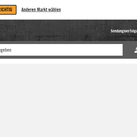
RICHTIG
Anderen Markt wählen
Sendungsverfolg