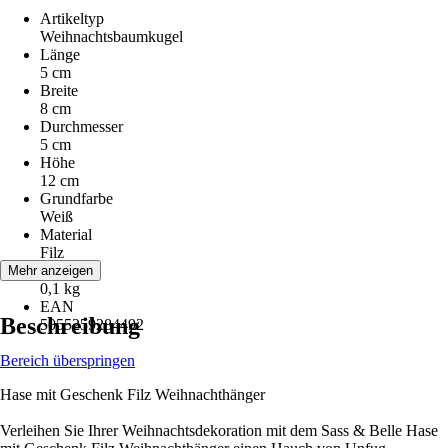
Artikeltyp
Weihnachtsbaumkugel
Länge
5 cm
Breite
8 cm
Durchmesser
5 cm
Höhe
12 cm
Grundfarbe
Weiß
Material
Filz
Gewicht
Mehr anzeigen
0,1 kg
EAN
Beschreibung
5055259284492
Bereich überspringen
Hase mit Geschenk Filz Weihnachthänger
Verleihen Sie Ihrer Weihnachtsdekoration mit dem Sass & Belle Hase