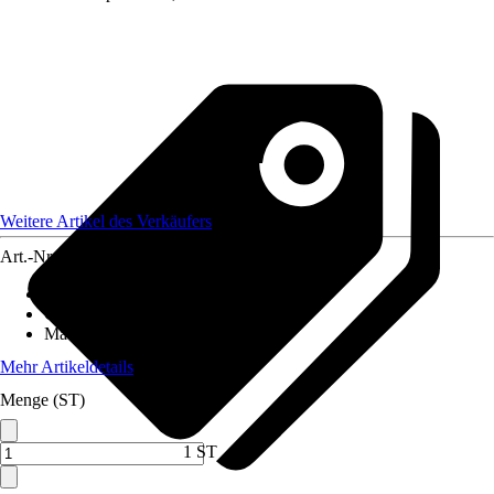
Weitere Artikel des Verkäufers
Art.-Nr.
12590547
Artikeltyp
:
Weihnachtsbaumkugel
Grundfarbe
:
Weiß
Material
:
Filz
Mehr Artikeldetails
Menge (ST)
1 ST