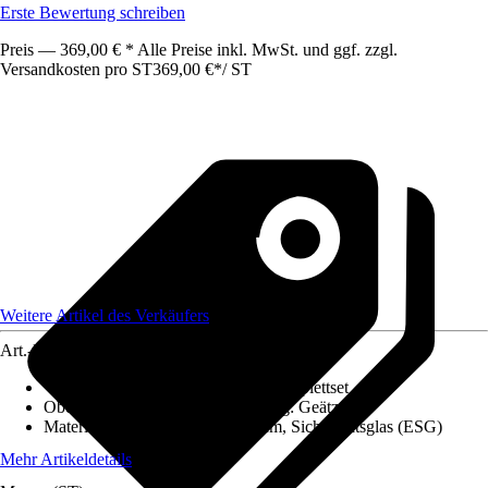
Erste Bewertung schreiben
Preis — 369,00 € * Alle Preise inkl. MwSt. und ggf. zzgl.
Versandkosten pro ST
369,00 €
*
/
ST
Weitere Artikel des Verkäufers
Art.-Nr.
12650003
Variante
:
1 Flügelig, Schiebetür-Komplettset
Oberfläche/Oberflächenbehandlung
:
Geätzt
Materialspezifizierung
:
Aluminium, Sicherheitsglas (ESG)
Mehr Artikeldetails