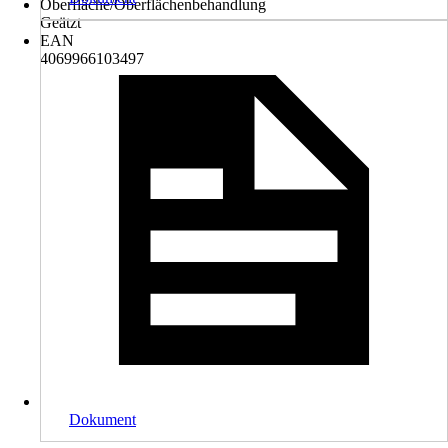
Oberfläche/Oberflächenbehandlung
Geätzt
EAN
4069966103497
Dokument