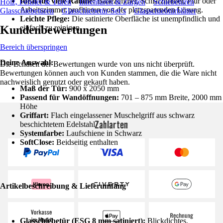
Ideal für viele Räume:
Badezimmer, Schlafzimmer, Flur oder
Holz, Fenster & Türen
Innentüren & Zargen
Schiebetüren
Arbeitszimmer profitieren von der platzsparenden Lösung.
Glasschiebetüren
Glasschiebetür-Set´s
Glasschiebtürblätter
Leichte Pflege:
Die satinierte Oberfläche ist unempfindlich und
Kundenbewertungen
einfach zu reinigen.
Bereich überspringen
Deine Auswahl:
Die Echtheit der Bewertungen wurde von uns nicht überprüft.
Bewertungen können auch von Kunden stammen, die die Ware nicht
nachweislich genutzt oder gekauft haben.
Maß der Tür:
900 x 2050 mm
Passend für Wandöffnungen:
701 – 875 mm Breite, 2000 mm
Höhe
Griffart:
Flach eingelassener Muschelgriff aus schwarz
Zahlarten
beschichtetem Edelstahl
Systemfarbe:
Laufschiene in Schwarz
SoftClose:
Beidseitig enthalten
Artikelbeschreibung & Lieferumfang
Glasschiebetür (ESG 8 mm satiniert):
Blickdichtes,