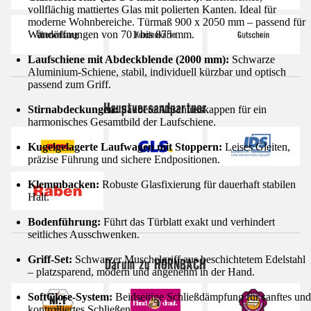
vollflächig mattiertes Glas mit polierten Kanten. Ideal für
moderne Wohnbereiche. Türmaß 900 x 2050 mm – passend für
Wandöffnungen von 701 bis 875 mm.
Laufschiene mit Abdeckblende (2000 mm):
Schwarze
Aluminium-Schiene, stabil, individuell kürzbar und optisch
passend zum Griff.
Hauptversandpartner
Stirnabdeckungen:
Saubere Abschlusskappen für ein
harmonisches Gesamtbild der Laufschiene.
Kugelgelagerte Laufwagen mit Stoppern:
Leises Gleiten,
präzise Führung und sichere Endpositionen.
Klemmbacken:
Robuste Glasfixierung für dauerhaft stabilen
Halt.
Bodenführung:
Führt das Türblatt exakt und verhindert
seitliches Ausschwenken.
Griff-Set:
Schwarzer Muschelgriff aus beschichtetem Edelstahl
Darum zu HORNBACH
– platzsparend, modern und angenehm in der Hand.
SoftClose-System:
Beidseitige Schließdämpfung für sanftes und
kontrolliertes Schließen.