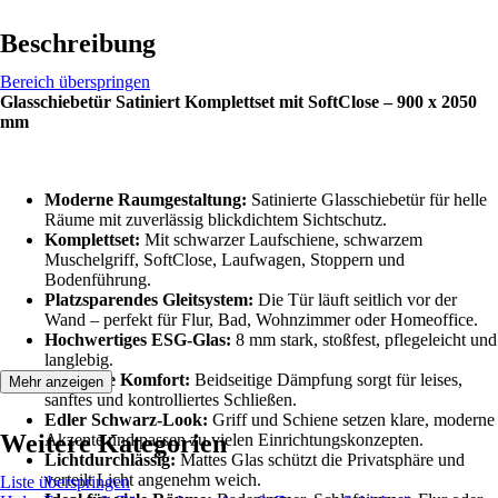
Beschreibung
Bereich überspringen
Glasschiebetür Satiniert Komplettset mit SoftClose – 900 x 2050
mm
Moderne Raumgestaltung:
Satinierte Glasschiebetür für helle
Räume mit zuverlässig blickdichtem Sichtschutz.
Komplettset:
Mit schwarzer Laufschiene, schwarzem
Muschelgriff, SoftClose, Laufwagen, Stoppern und
Bodenführung.
Platzsparendes Gleitsystem:
Die Tür läuft seitlich vor der
Wand – perfekt für Flur, Bad, Wohnzimmer oder Homeoffice.
Hochwertiges ESG-Glas:
8 mm stark, stoßfest, pflegeleicht und
langlebig.
SoftClose Komfort:
Beidseitige Dämpfung sorgt für leises,
Mehr anzeigen
sanftes und kontrolliertes Schließen.
Edler Schwarz-Look:
Griff und Schiene setzen klare, moderne
Weitere Kategorien
Akzente und passen zu vielen Einrichtungskonzepten.
Lichtdurchlässig:
Mattes Glas schützt die Privatsphäre und
verteilt Licht angenehm weich.
Liste überspringen