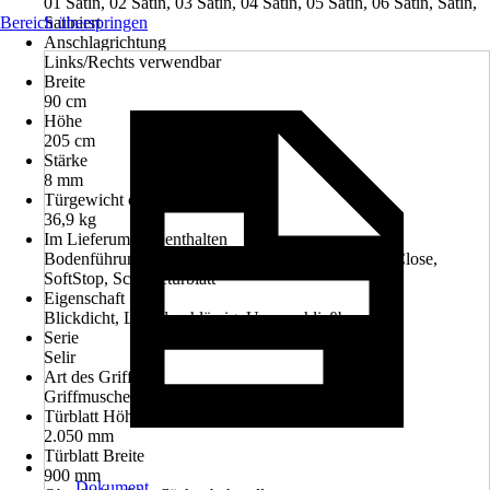
01 Satin, 02 Satin, 03 Satin, 04 Satin, 05 Satin, 06 Satin, Satin,
Bereich überspringen
Satiniert
Anschlagrichtung
Links/Rechts verwendbar
Breite
90 cm
Höhe
205 cm
Stärke
8 mm
Türgewicht ca.
36,9 kg
Im Lieferumfang enthalten
Bodenführung, Griff-Set, Schiebetürbeschlag, SoftClose,
SoftStop, Schiebetürblatt
Eigenschaft
Blickdicht, Lichtdurchlässig, Unverschließbar
Serie
Selir
Art des Griffs
Griffmuschel
Türblatt Höhe
2.050 mm
Türblatt Breite
900 mm
Dokument