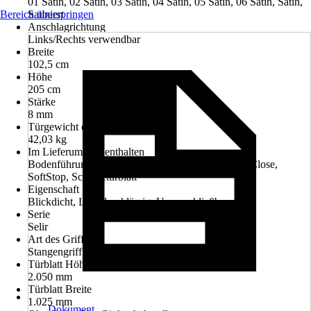
01 Satin, 02 Satin, 03 Satin, 04 Satin, 05 Satin, 06 Satin, Satin,
Bereich überspringen
Satiniert
Anschlagrichtung
Links/Rechts verwendbar
Breite
102,5 cm
Höhe
205 cm
Stärke
8 mm
Türgewicht ca.
42,03 kg
Im Lieferumfang enthalten
Bodenführung, Griff-Set, Schiebetürbeschlag, SoftClose,
SoftStop, Schiebetürblatt
Eigenschaft
Blickdicht, Lichtdurchlässig, Unverschließbar
Serie
Selir
Art des Griffs
Stangengriff
Türblatt Höhe
2.050 mm
Türblatt Breite
1.025 mm
Dokument