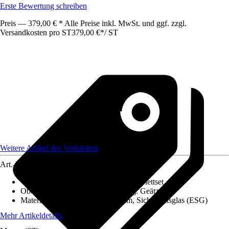
Erste Bewertung schreiben
Preis — 379,00 € * Alle Preise inkl. MwSt. und ggf. zzgl.
Versandkosten pro ST
379,00 €
*
/
ST
Weitere Artikel des Verkäufers
Art.-Nr.
12649986
Variante
:
1 Flügelig, Schiebetür-Komplettset
Oberfläche/Oberflächenbehandlung
:
Geätzt
Materialspezifizierung
:
Aluminium, Sicherheitsglas (ESG)
Mehr Artikeldetails