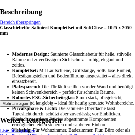
Beschreibung
Bereich überspringen
Glasschiebetür Satiniert Komplettset mit SoftClose – 1025 x 2050
mm
Modernes Design:
Satinierte Glasschiebetür für helle, stilvolle
Räume mit zuverlässigem Sichtschutz – ruhig, elegant und
zeitlos.
Komplettset:
Mit Laufschiene, Griffstange, SoftClose-Einheit,
Befestigungsteilen und Bodenführung ausgestattet – alles direkt
einsatzbereit.
Platzsparend:
Die Tür läuft seitlich vor der Wand und benötigt
keinen Schwenkbereich – perfekt für schmale Räume.
Robustes ESG-Sicherheitsglas:
8 mm stark, pflegeleicht,
mattiert und langlebig – ideal für häufig genutzte Wohnbereiche.
Mehr anzeigen
Privatsphäre & Licht:
Die satinierte Oberfläche lässt
Tageslicht durch, schützt aber zuverlässig vor Einblicken.
Weitere Kategorien
Einfach montiert:
Präzise abgestimmte Komponenten
ermöglichen einen sicheren und sauberen Einbau.
Vielseitig:
Für Wohnzimmer, Badezimmer, Flur, Büro oder als
Liste überspringen