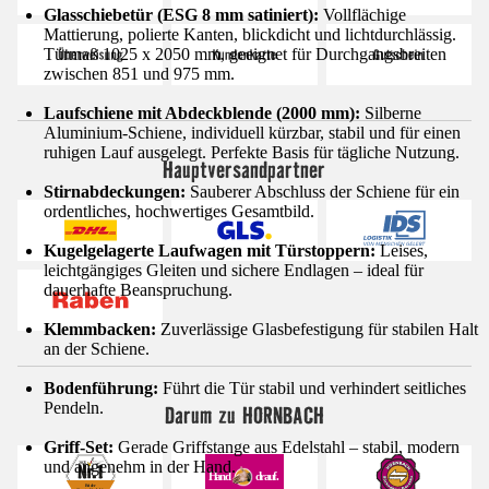
Glasschiebetür (ESG 8 mm satiniert):
Vollflächige
Mattierung, polierte Kanten, blickdicht und lichtdurchlässig.
Türmaß 1025 x 2050 mm, geeignet für Durchgangsbreiten
zwischen 851 und 975 mm.
Laufschiene mit Abdeckblende (2000 mm):
Silberne
Aluminium-Schiene, individuell kürzbar, stabil und für einen
ruhigen Lauf ausgelegt. Perfekte Basis für tägliche Nutzung.
Hauptversandpartner
Stirnabdeckungen:
Sauberer Abschluss der Schiene für ein
ordentliches, hochwertiges Gesamtbild.
Kugelgelagerte Laufwagen mit Türstoppern:
Leises,
leichtgängiges Gleiten und sichere Endlagen – ideal für
dauerhafte Beanspruchung.
Klemmbacken:
Zuverlässige Glasbefestigung für stabilen Halt
an der Schiene.
Bodenführung:
Führt die Tür stabil und verhindert seitliches
Pendeln.
Darum zu HORNBACH
Griff-Set:
Gerade Griffstange aus Edelstahl – stabil, modern
und angenehm in der Hand.