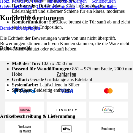
moderne Raumtrennung geeignet.
Holz, Fenster & Türen
Innentüren & Zargen
Schiebetüren
Hochwertige Optik:
Mattes Glas in Kombination mit
Glasschiebetüren
Glasschiebetür-Set´s
Glasschiebtürblätter
Edelstahlgriff und silberner Schiene für ein klares, modernes
Kundenbewertungen
Raumgefühl.
Komfortfunktion:
SoftClose bremst die Tür sanft ab und zieht
sie leise in die Endposition.
Bereich überspringen
Die Echtheit der Bewertungen wurde von uns nicht überprüft.
Bewertungen können auch von Kunden stammen, die die Ware nicht
Deine Auswahl:
nachweislich genutzt oder gekauft haben.
Maß der Tür:
1025 x 2050 mm
Passend für Wandöffnungen:
851 – 975 mm Breite, 2000 mm
Zahlarten
Höhe
Griffart:
Gerade Griffstange aus Edelstahl
Systemfarbe:
Laufschiene in Silber
SoftClose:
Beidseitig enthalten
Artikelbeschreibung & Lieferumfang