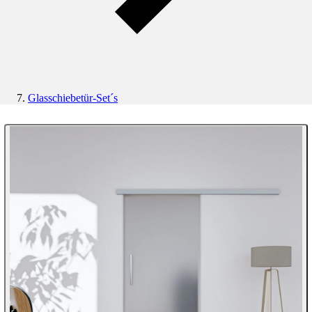
Glasschiebetür-Set´s