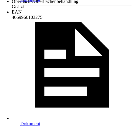
Oberfläche/Oberflächenbehandlung
Geätzt
EAN
4069966103275
Dokument