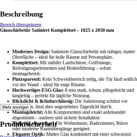
Beschreibung
Bereich überspringen
Glasschiebetür Satiniert Komplettset – 1025 x 2050 mm
Modernes Design:
Satinierte Glasschiebetür mit ruhiger, matter
Oberfläche – ideal für helle Räume mit Privatsphäre.
Komplettset:
Mit stabiler Laufschiene, Griffstange,
Befestigungselementen und Bodenführung – sofort
montagebereit.
Platzsparend:
Kein Schwenkbereich nötig, die Tür läuft seitlich
vor der Wand – ideal für enge Räume.
Hochwertiges ESG-Glas:
8 mm stark, robust, pflegeleicht und
langlebig – perfekt für tägliche Nutzung.
Blickdicht & lichtdurchlässig:
Die Satinierung schützt vor
Einblicken, lässt aber angenehmes Tageslicht durch.
Mehr anzeigen
Montageleicht:
Alle Komponenten sind exakt aufeinander
abgestimmt – saubere und sichere Installation.
Produktsicherheit
Vielseitig einsetzbar:
Für Wohnräume, Badezimmer, Büros
oder moderne Raumübergänge geeignet.
Elegante Optik:
Mattes Glas kombiniert mit einer schwarzen