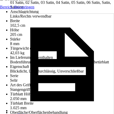
01 Satin, 02 Satin, 03 Satin, 04 Satin, 05 Satin, 06 Satin, Satin,
Bereich überspringen
Satiniert
Anschlagrichtung
Links/Rechts verwendbar
Breite
102,5 cm
Höhe
205 cm
Stärke
8 mm
Türgewicht ca.
42,03 kg
Im Lieferumfang enthalten
Bodenführung, Griff-Set, Schiebetürbeschlag, Schiebetürblatt
Eigenschaft
Blickdicht, Lichtdurchlässig, Unverschließbar
Serie
Selir
Art des Griffs
Stangengriff
Türblatt Höhe
2.050 mm
Türblatt Breite
1.025 mm
Oberfläche/Oberflächenbehandlung