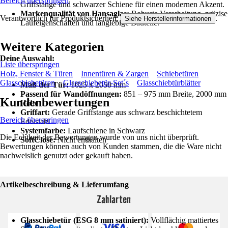
Bereich überspringen
Griffstange und schwarzer Schiene für einen modernen Akzent.
Markenqualität von Hansaglas:
Robuste Verarbeitung, präzise
Verantwortlich für Produktsicherheit:
.
Siehe Herstellerinformationen
Laufeigenschaften und langlebige Bauteile.
Weitere Kategorien
Deine Auswahl:
Liste überspringen
Holz, Fenster & Türen
Innentüren & Zargen
Schiebetüren
Glasschiebetüren
Glasschiebetür-Set´s
Glasschiebtürblätter
Maß der Tür:
1025 x 2050 mm
Passend für Wandöffnungen:
851 – 975 mm Breite, 2000 mm
Kundenbewertungen
Höhe
Griffart:
Gerade Griffstange aus schwarz beschichtetem
Bereich überspringen
Edelstahl
Systemfarbe:
Laufschiene in Schwarz
Die Echtheit der Bewertungen wurde von uns nicht überprüft.
SoftClose:
Nicht enthalten
Bewertungen können auch von Kunden stammen, die die Ware nicht
nachweislich genutzt oder gekauft haben.
Artikelbeschreibung & Lieferumfang
Zahlarten
Glasschiebetür (ESG 8 mm satiniert):
Vollflächig mattiertes