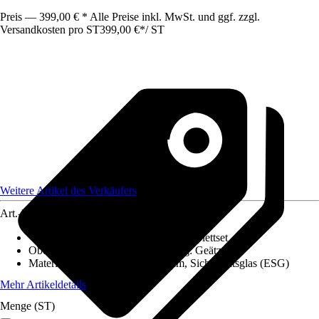
Preis — 399,00 € * Alle Preise inkl. MwSt. und ggf. zzgl.
Versandkosten pro ST
399,00 €
*
/
ST
Weitere Artikel des Verkäufers
Art.-Nr.
12649940
Variante
:
1 Flügelig, Schiebetür-Komplettset
Oberfläche/Oberflächenbehandlung
:
Geätzt
Materialspezifizierung
:
Aluminium, Sicherheitsglas (ESG)
Mehr Artikeldetails
Menge (ST)