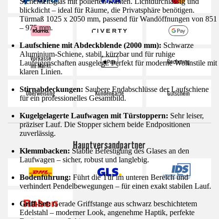
Sicherheitsglas mit polierten Kanten. Lichtdurchlässig und
blickdicht – ideal für Räume, die Privatsphäre benötigen.
Türmaß 1025 x 2050 mm, passend für Wandöffnungen von 851
– 975 mm.
Laufschiene mit Abdeckblende (2000 mm):
Schwarze
Aluminium-Schiene, stabil, kürzbar und für ruhige
Laufeigenschaften ausgelegt. Perfekt für moderne Wohnstile mit
klaren Linien.
Stirnabdeckungen:
Saubere Endabschlüsse der Laufschiene
für ein professionelles Gesamtbild.
Kugelgelagerte Laufwagen mit Türstoppern:
Sehr leiser,
präziser Lauf. Die Stopper sichern beide Endpositionen
zuverlässig.
Hauptversandpartner
Klemmbacken:
Stabile Befestigung des Glases an den
Laufwagen – sicher, robust und langlebig.
Bodenführung:
Führt die Tür im unteren Bereich und
verhindert Pendelbewegungen – für einen exakt stabilen Lauf.
Griff-Set:
Gerade Griffstange aus schwarz beschichtetem
Edelstahl – moderner Look, angenehme Haptik, perfekte