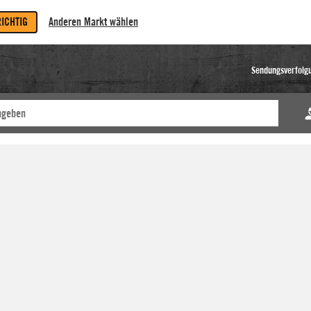
RICHTIG
Anderen Markt wählen
Sendungsverfolg