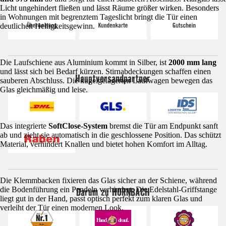
Licht ungehindert fließen und lässt Räume größer wirken. Besonders
in Wohnungen mit begrenztem Tageslicht bringt die Tür einen
deutlichen Helligkeitsgewinn.
Die Laufschiene aus Aluminium kommt in Silber, ist
2000 mm lang
und lässt sich bei Bedarf kürzen. Stirnabdeckungen schaffen einen
Hauptversandpartner
sauberen Abschluss. Die kugelgelagerten Laufwagen bewegen das
Glas gleichmäßig und leise.
Das integrierte
SoftClose-System
bremst die Tür am Endpunkt sanft
ab und zieht sie automatisch in die geschlossene Position. Das schützt
Material, verhindert Knallen und bietet hohen Komfort im Alltag.
Die Klemmbacken fixieren das Glas sicher an der Schiene, während
die Bodenführung ein Pendeln verhindert. Die Edelstahl-Griffstange
Darum zu HORNBACH
liegt gut in der Hand, passt optisch perfekt zum klaren Glas und
verleiht der Tür einen modernen Look.