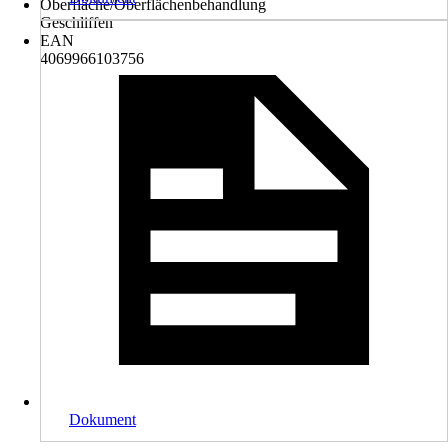
Oberfläche/Oberflächenbehandlung
Geschliffen
EAN
4069966103756
Dokument