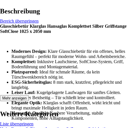
Beschreibung
Bereich überspringen
Glasschiebetür Klarglas Hansaglas Komplettset Silber Griffstange
SoftClose 1025 x 2050 mm
Modernes Design:
Klare Glasschiebetür für ein offenes, helles
Raumgefühl – perfekt für moderne Wohn- und Arbeitsbereiche.
Komplettset:
Inklusive Laufschiene, SoftClose-System, Griff,
Bodenführung und Montagematerial.
Platzsparend:
Ideal für schmale Räume, da kein
Türschwenkbereich nötig ist.
ESG-Sicherheitsglas:
8 mm stark, kratzfest, pflegeleicht und
langlebig.
Leiser Lauf:
Kugelgelagerte Laufwagen für sanftes Gleiten.
SoftClose:
Beidseitig – Tür schließt leise und kontrolliert.
Mehr anzeigen
Elegante Optik:
Klarglas schafft Offenheit, wirkt leicht und
bringt maximale Helligkeit in jeden Raum.
Weitere Kategorien
Hansaglas Qualität:
Saubere Verarbeitung, stabile
Komponenten, hohe Alltagstauglichkeit.
Liste überspringen