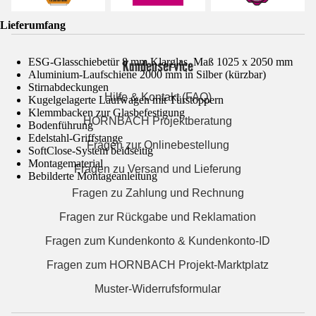
Lieferumfang
ESG-Glasschiebetür 8 mm Klarglas, Maß 1025 x 2050 mm
Kundenservice
Aluminium-Laufschiene 2000 mm in Silber (kürzbar)
Stirnabdeckungen
Hilfe & Kontakt (FAQ)
Kugelgelagerte Laufwagen mit Türstoppern
Klemmbacken zur Glasbefestigung
HORNBACH Projektberatung
Bodenführung
Edelstahl-Griffstange
Fragen zur Onlinebestellung
SoftClose-System beidseitig
Montagematerial
Fragen zu Versand und Lieferung
Bebilderte Montageanleitung
Fragen zu Zahlung und Rechnung
Fragen zur Rückgabe und Reklamation
Fragen zum Kundenkonto & Kundenkonto-ID
Fragen zum HORNBACH Projekt-Marktplatz
Muster-Widerrufsformular