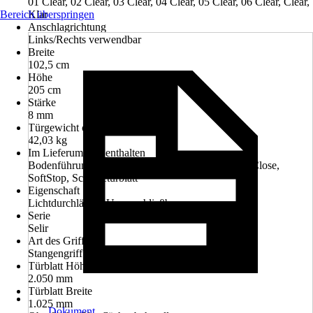
01 Clear, 02 Clear, 03 Clear, 04 Clear, 05 Clear, 06 Clear, Clear,
Bereich überspringen
Klar
Anschlagrichtung
Links/Rechts verwendbar
Breite
102,5 cm
Höhe
205 cm
Stärke
8 mm
Türgewicht ca.
42,03 kg
Im Lieferumfang enthalten
Bodenführung, Griff-Set, Schiebetürbeschlag, SoftClose,
SoftStop, Schiebetürblatt
Eigenschaft
Lichtdurchlässig, Unverschließbar
Serie
Selir
Art des Griffs
Stangengriff
Türblatt Höhe
2.050 mm
Türblatt Breite
1.025 mm
Dokument