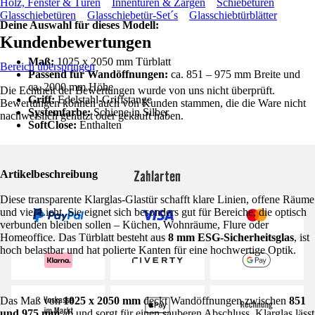
Holz, Fenster & Türen
Innentüren & Zargen
Schiebetüren
Glasschiebetüren
Glasschiebetür-Set´s
Glasschiebtürblätter
Deine Auswahl für dieses Modell:
Kundenbewertungen
Maß:
1025 x 2050 mm Türblatt
Bereich überspringen
Passend für Wandöffnungen:
ca. 851 – 975 mm Breite und
ca. 2000 mm Höhe
Die Echtheit der Bewertungen wurde von uns nicht überprüft.
Griff:
Edelstahl-Griffstange
Bewertungen können auch von Kunden stammen, die die Ware nicht
Systemfarbe:
Schiene in Silber
nachweislich genutzt oder gekauft haben.
SoftClose:
Enthalten
Zahlarten
Artikelbeschreibung
Diese transparente Klarglas-Glastür schafft klare Linien, offene Räume
und viel Licht. Sie eignet sich besonders gut für Bereiche, die optisch
verbunden bleiben sollen – Küchen, Wohnräume, Flure oder
Homeoffice. Das Türblatt besteht aus
8 mm ESG-Sicherheitsglas
, ist
hoch belastbar und hat polierte Kanten für eine hochwertige Optik.
Das Maß von
1025 x 2050 mm
deckt Wandöffnungen zwischen
851
und 975 mm
ab und sorgt für einen sauberen Abschluss. Klarglas lässt