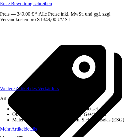
Erste Bewertung schreiben
Preis — 349,00 € * Alle Preise inkl. MwSt. und ggf. zzgl.
Versandkosten pro ST
349,00 €
*
/
ST
Weitere Artikel des Verkäufers
Art.-Nr.
12650002
Variante
:
1 Flügelig, Schiebetür-Komplettset
Oberfläche/Oberflächenbehandlung
:
Geschliffen
Materialspezifizierung
:
Aluminium, Sicherheitsglas (ESG)
Mehr Artikeldetails