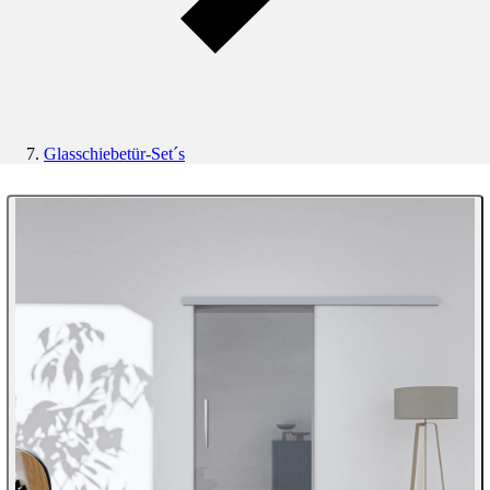
Glasschiebetür-Set´s