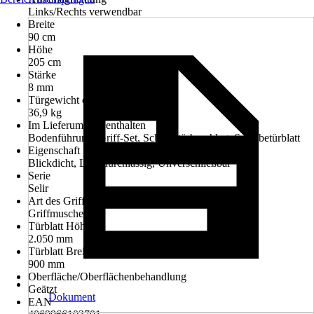
Links/Rechts verwendbar
Breite
90 cm
Höhe
205 cm
Stärke
8 mm
Türgewicht ca.
36,9 kg
Im Lieferumfang enthalten
Bodenführung, Griff-Set, Schiebetürbeschlag, Schiebetürblatt
Eigenschaft
Blickdicht, Lichtdurchlässig, Unverschließbar
Serie
Selir
Art des Griffs
Griffmuschel
Türblatt Höhe
2.050 mm
Türblatt Breite
900 mm
Oberfläche/Oberflächenbehandlung
Geätzt
Dokument
EAN