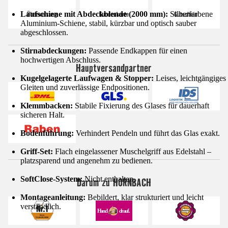
Laufschiene mit Abdeckblende (2000 mm):
Silberfarbene
Aluminium-Schiene, stabil, kürzbar und optisch sauber
abgeschlossen.
Stirnabdeckungen:
Passende Endkappen für einen
hochwertigen Abschluss.
Hauptversandpartner
Kugelgelagerte Laufwagen & Stopper:
Leises, leichtgängiges
Gleiten und zuverlässige Endpositionen.
Klemmbacken:
Stabile Fixierung des Glases für dauerhaft
sicheren Halt.
Bodenführung:
Verhindert Pendeln und führt das Glas exakt.
Griff-Set:
Flach eingelassener Muschelgriff aus Edelstahl –
platzsparend und angenehm zu bedienen.
SoftClose-System:
Nicht enthalten.
Darum zu HORNBACH
Montageanleitung:
Bebildert, klar strukturiert und leicht
verständlich.