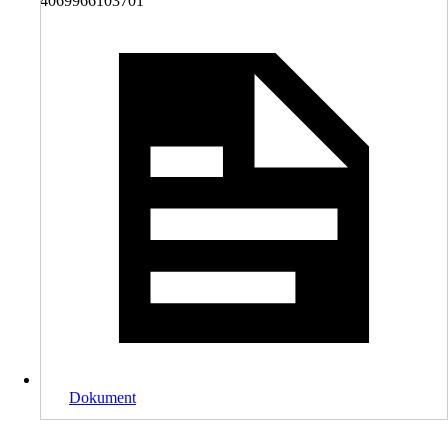
4069966103701
Dokument