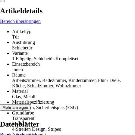
Artikeldetails
Bereich überspringen
Artikeltyp
Tür
Ausführung
Schiebetür
Variante
1 Flügelig, Schiebetür-Komplettset
Einsatzbereich
Innen
Räume
Arbeitszimmer, Badezimmer, Kinderzimmer, Flur / Diele,
Küche, Schlafzimmer, Wohnzimmer
Material
Glas, Metall
Materialspezifizierung
Aluminium, Sicherheitsglas (ESG)
Mehr anzeigen
Grundfarbe
Transparent
Datenblätter
Motiv
4-Streifen Design, Stripes
Bereich überspringen
Anschlagrichtung