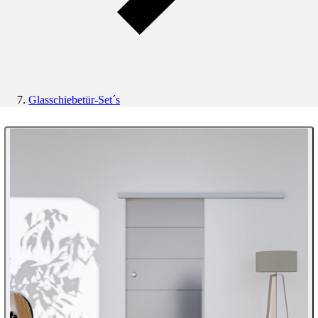
Glasschiebetür-Set´s