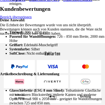
reinigen.
Kundenbewertungen
Bereich überspringen
Deine Auswahl:
Die Echtheit der Bewertungen wurde von uns nicht überprüft.
Bewertungen können auch von Kunden stammen, die die Ware nicht
Türmaß:
900 x 2050 mm
nachweislich genutzt oder gekauft haben.
Passend für Wandöffnungen:
726 – 850 mm Breite, 2000 mm
Höhe
Griffart:
Edelstahl-Muschelgriff
Systemfarbe:
Silber
Zahlarten
SoftClose:
Nicht enthalten
Artikelbeschreibung & Lieferumfang
Glasschiebetür (ESG 8 mm Slim4):
Teilsatinierte Glasfläche
mit vier klaren Blockstreifen, polierte Kanten und moderne
Optik. Türmaß 900 x 2050 mm – geeignet für Wandöffnungen
zwischen 725 und 850 mm.