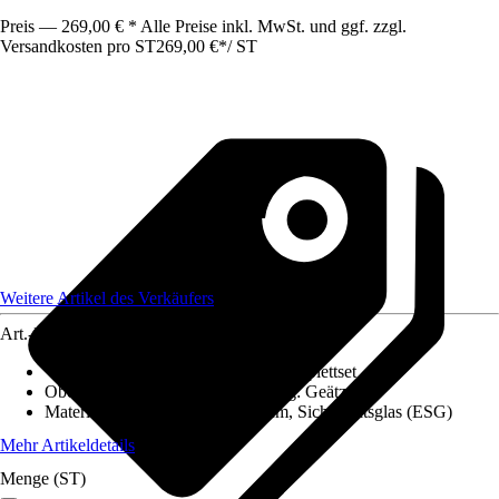
Preis — 269,00 € * Alle Preise inkl. MwSt. und ggf. zzgl.
Versandkosten pro ST
269,00 €
*
/
ST
Weitere Artikel des Verkäufers
Art.-Nr.
12649974
Variante
:
1 Flügelig, Schiebetür-Komplettset
Oberfläche/Oberflächenbehandlung
:
Geätzt
Materialspezifizierung
:
Aluminium, Sicherheitsglas (ESG)
Mehr Artikeldetails
Menge (ST)