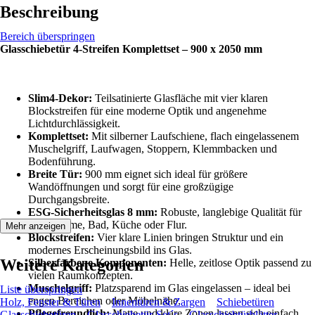
Beschreibung
Bereich überspringen
Glasschiebetür 4-Streifen Komplettset – 900 x 2050 mm
Slim4-Dekor:
Teilsatinierte Glasfläche mit vier klaren
Blockstreifen für eine moderne Optik und angenehme
Lichtdurchlässigkeit.
Komplettset:
Mit silberner Laufschiene, flach eingelassenem
Muschelgriff, Laufwagen, Stoppern, Klemmbacken und
Bodenführung.
Breite Tür:
900 mm eignet sich ideal für größere
Wandöffnungen und sorgt für eine großzügige
Durchgangsbreite.
ESG-Sicherheitsglas 8 mm:
Robuste, langlebige Qualität für
Wohnräume, Bad, Küche oder Flur.
Mehr anzeigen
Blockstreifen:
Vier klare Linien bringen Struktur und ein
modernes Erscheinungsbild ins Glas.
Weitere Kategorien
Silberfarbene Komponenten:
Helle, zeitlose Optik passend zu
vielen Raumkonzepten.
Muschelgriff:
Platzsparend im Glas eingelassen – ideal bei
Liste überspringen
engen Bereichen oder Möbelnähe.
Holz, Fenster & Türen
Innentüren & Zargen
Schiebetüren
Pflegefreundlich:
Matte und klare Zonen lassen sich einfach
Glasschiebetüren
Glasschiebetür-Set´s
Glasschiebtürblätter