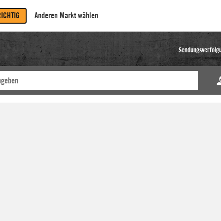
RICHTIG
Anderen Markt wählen
Sendungsverfolg