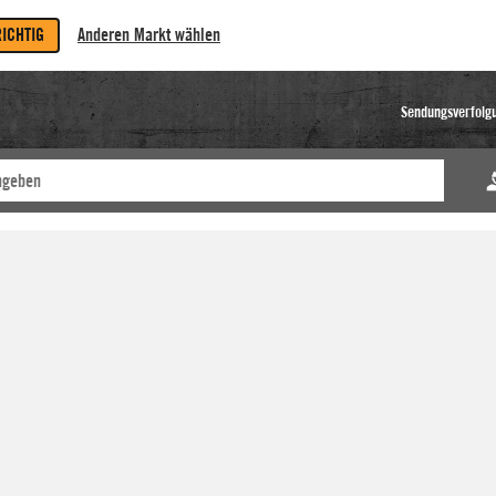
RICHTIG
Anderen Markt wählen
Sendungsverfolg