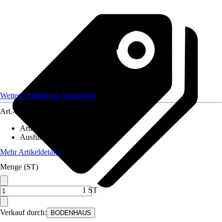
Weitere Artikel des Verkäufers
Art.-Nr.
12586142
Artikeltyp
:
Muster
Ausführung
:
Handmuster
Mehr Artikeldetails
Menge (ST)
1 ST
Verkauf durch:
BODENHAUS