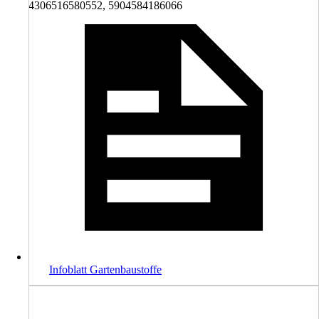
4306516580552, 5904584186066
Infoblatt Gartenbaustoffe