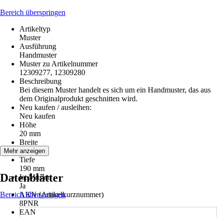
Bereich überspringen
Artikeltyp
Muster
Ausführung
Handmuster
Muster zu Artikelnummer
12309277, 12309280
Beschreibung
Bei diesem Muster handelt es sich um ein Handmuster, das aus
dem Originalprodukt geschnitten wird.
Neu kaufen / ausleihen:
Neu kaufen
Höhe
20 mm
Breite
190 mm
Mehr anzeigen
Tiefe
190 mm
Datenblätter
Ist Muster
Ja
Bereich überspringen
AKN (Artikelkurznummer)
8PNR
EAN