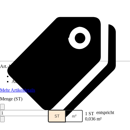
Art.-Nr.
12505992
Artikeltyp
:
Muster
Ausführung
:
Handmuster
Mehr Artikeldetails
Menge (ST)
entspricht
1 ST
ST
m²
0,036 m²