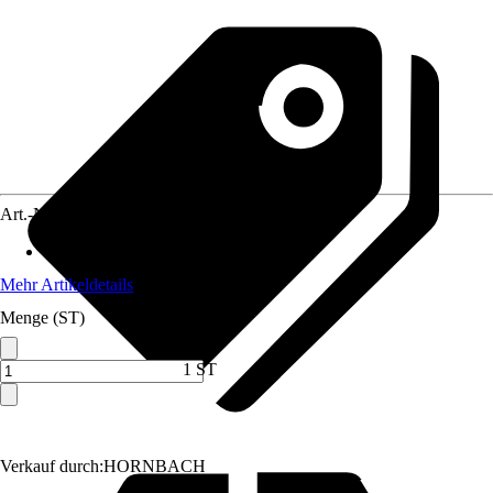
Art.-Nr.
5706381
Artikeltyp
:
Seil
Mehr Artikeldetails
Menge (ST)
1 ST
Verkauf durch:
HORNBACH