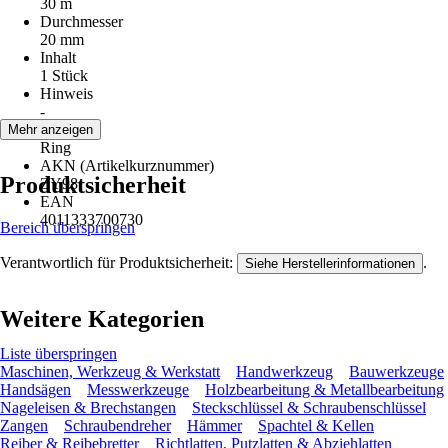
30 m
Durchmesser
20 mm
Inhalt
1 Stück
Hinweis
-
Einheit
Mehr anzeigen
Ring
AKN (Artikelkurznummer)
Produktsicherheit
ZY98
EAN
4011333700730
Bereich überspringen
Verantwortlich für Produktsicherheit:
.
Siehe Herstellerinformationen
Weitere Kategorien
Liste überspringen
Maschinen, Werkzeug & Werkstatt
Handwerkzeug
Bauwerkzeuge
Handsägen
Messwerkzeuge
Holzbearbeitung & Metallbearbeitung
Nageleisen & Brechstangen
Steckschlüssel & Schraubenschlüssel
Zangen
Schraubendreher
Hämmer
Spachtel & Kellen
Reiber & Reibebretter
Richtlatten, Putzlatten & Abziehlatten