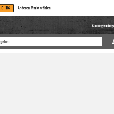
RICHTIG
Anderen Markt wählen
Sendungsverfolg