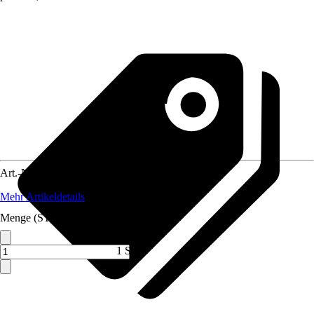
Art.-Nr.
10296261
Mehr Artikeldetails
Menge (ST)
1 ST