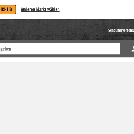
RICHTIG
Anderen Markt wählen
Sendungsverfolg