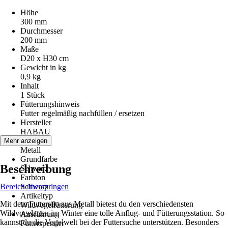
Höhe
300 mm
Durchmesser
200 mm
Maße
D20 x H30 cm
Gewicht in kg
0,9 kg
Inhalt
1 Stück
Fütterungshinweis
Futter regelmäßig nachfüllen / ersetzen
Hersteller
HABAU
Material
Mehr anzeigen
Metall
Grundfarbe
Beschreibung
Schwarz
Farbton
Bereich überspringen
Schwarz
Artikeltyp
Mit dem Futtersilo aus Metall bietest du den verschiedensten
Wildvogelfütterung
Wildvogelarten im Winter eine tolle Anflug- und Fütterungsstation. So
Ausführung
kannst du die Vogelwelt bei der Futtersuche unterstützen. Besonders
Futterspender