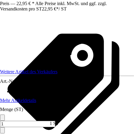
Preis — 22,95 € * Alle Preise inkl. MwSt. und ggf. zzgl.
Versandkosten pro ST
22,95 €
*
/
ST
Weitere Artikel des Verkäufers
Art.-Nr.
12650373
Material
:
Metall
Mehr Artikeldetails
Menge (ST)
1 ST