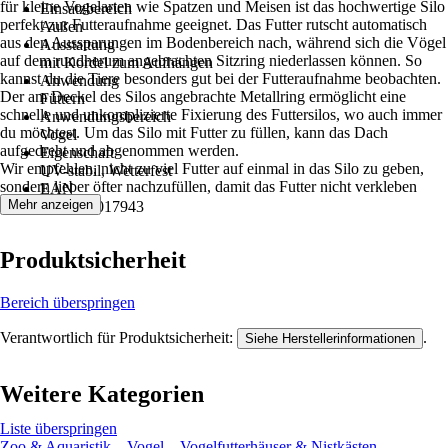
für kleine Vogelarten wie Spatzen und Meisen ist das hochwertige Silo
Einsatzbereich
perfekt zur Futteraufnahme geeignet. Das Futter rutscht automatisch
Außen
aus den Aussparungen im Bodenbereich nach, während sich die Vögel
Ausstattung
auf dem rundherum angebrachten Sitzring niederlassen können. So
mit Kordel zum Aufhängen
kannst du die Tiere besonders gut bei der Futteraufnahme beobachten.
Anwendung
Der am Deckel des Silos angebrachte Metallring ermöglicht eine
Füttern
schnelle und unkomplizierte Fixierung des Futtersilos, wo auch immer
Anwendungsbereich
du möchtest. Um das Silo mit Futter zu füllen, kann das Dach
Vogel
aufgedreht und abgenommen werden.
Eigenschaft
Wir empfehlen, nicht zu viel Futter auf einmal in das Silo zu geben,
UV-stabil, Wetterfest
sondern lieber öfter nachzufüllen, damit das Futter nicht verkleben
EAN
kann.
Mehr anzeigen
4043595017943
Produktsicherheit
Bereich überspringen
Verantwortlich für Produktsicherheit:
.
Siehe Herstellerinformationen
Weitere Kategorien
Liste überspringen
Zoo & Aquaristik
Vogel
Vogelfutterhäuser & Nistkästen