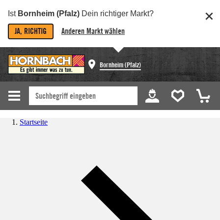
Ist
Bornheim (Pfalz)
Dein richtiger Markt?
JA, RICHTIG
Anderen Markt wählen
Bornheim (Pfalz)
Startseite