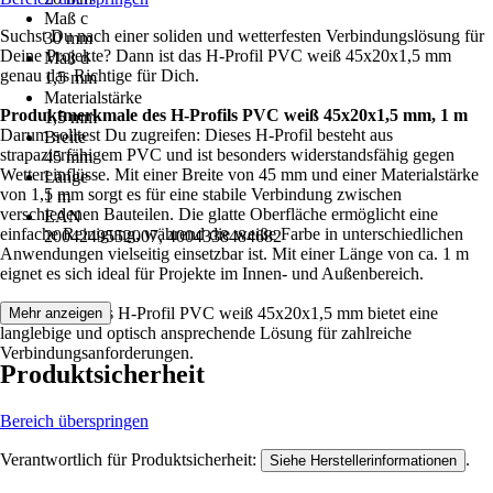
Maß c
Suchst Du nach einer soliden und wetterfesten Verbindungslösung für
30 mm
Deine Projekte? Dann ist das H-Profil PVC weiß 45x20x1,5 mm
Maß d
genau das Richtige für Dich.
1,5 mm
Materialstärke
Produktmerkmale des H-Profils PVC weiß 45x20x1,5 mm, 1 m
1,5 mm
Darum solltest Du zugreifen: Dieses H-Profil besteht aus
Breite
strapazierfähigem PVC und ist besonders widerstandsfähig gegen
45 mm
Wettereinflüsse. Mit einer Breite von 45 mm und einer Materialstärke
Länge
von 1,5 mm sorgt es für eine stabile Verbindung zwischen
1 m
verschiedenen Bauteilen. Die glatte Oberfläche ermöglicht eine
EAN
einfache Reinigung, während die weiße Farbe in unterschiedlichen
2004249552007, 4004338484682
Anwendungen vielseitig einsetzbar ist. Mit einer Länge von ca. 1 m
eignet es sich ideal für Projekte im Innen- und Außenbereich.
Festgezurrt: Das H-Profil PVC weiß 45x20x1,5 mm bietet eine
Mehr anzeigen
langlebige und optisch ansprechende Lösung für zahlreiche
Verbindungsanforderungen.
Produktsicherheit
Bereich überspringen
Verantwortlich für Produktsicherheit:
.
Siehe Herstellerinformationen