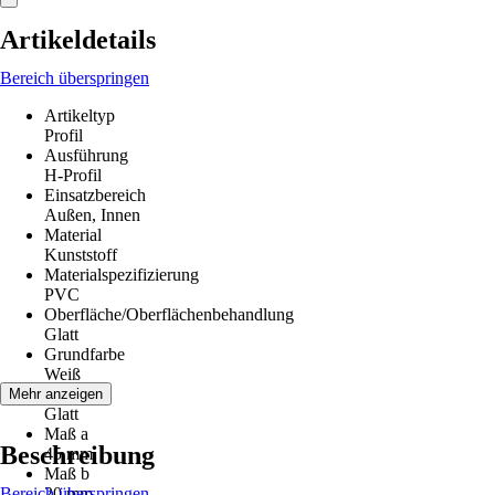
Artikeldetails
Bereich überspringen
Artikeltyp
Profil
Ausführung
H-Profil
Einsatzbereich
Außen, Innen
Material
Kunststoff
Materialspezifizierung
PVC
Oberfläche/Oberflächenbehandlung
Glatt
Grundfarbe
Weiß
Struktur
Mehr anzeigen
Glatt
Maß a
Beschreibung
45 mm
Maß b
Bereich überspringen
20 mm