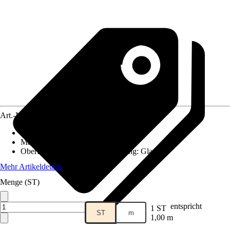
Art.-Nr.
4249552
Ausführung
:
H-Profil
Materialspezifizierung
:
PVC
Oberfläche/Oberflächenbehandlung
:
Glatt
Mehr Artikeldetails
Menge (ST)
entspricht
1 ST
ST
m
1,00 m