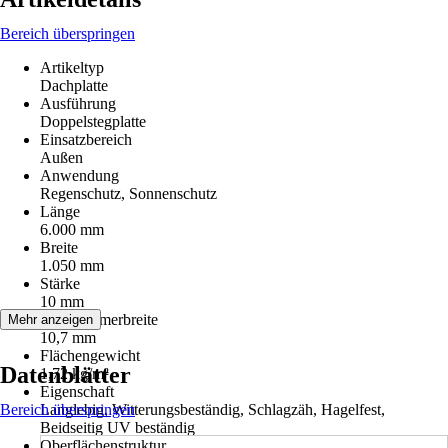
Bereich überspringen
Artikeltyp
Dachplatte
Ausführung
Doppelstegplatte
Einsatzbereich
Außen
Anwendung
Regenschutz, Sonnenschutz
Länge
6.000 mm
Breite
1.050 mm
Stärke
10 mm
Hohlkammerbreite
Mehr anzeigen
10,7 mm
Flächengewicht
Datenblätter
1,72 kg/m²
Eigenschaft
Bereich überspringen
Langlebig, Witterungsbeständig, Schlagzäh, Hagelfest,
Beidseitig UV beständig
Oberflächenstruktur