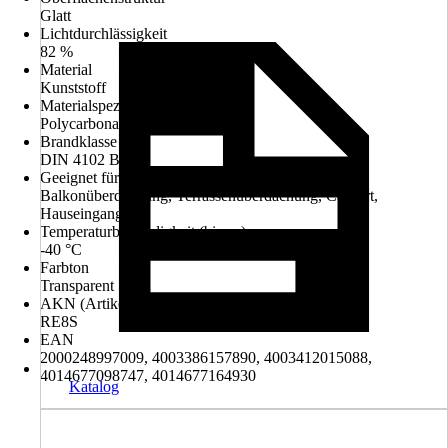
Glatt
Lichtdurchlässigkeit
82 %
Material
Kunststoff
Materialspezifizierung
Polycarbonat
Brandklasse
DIN 4102 B1
Geeignet für
Balkonüberdachung, Terrassenüberdachung, Carport,
Hauseingang
Temperaturbeständigkeit (bis zu)
-40 °C
Farbton
Transparent
AKN (Artikelkurznummer)
RE8S
EAN
2000248997009, 4003386157890, 4003412015088,
4014677098747, 4014677164930
Katalog