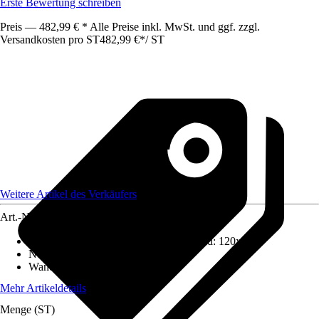
Erste Bewertung schreiben
Preis — 482,99 € * Alle Preise inkl. MwSt. und ggf. zzgl.
Versandkosten pro ST
482,99 €
*
/
ST
Weitere Artikel des Verkäufers
Art.-Nr.
12501256
Aufstellmaße B x T ohne Dachüberstand
:
120x120
Nutzfläche
:
1,44 m²
Wandstärke
:
0,3 mm
Mehr Artikeldetails
Menge (ST)