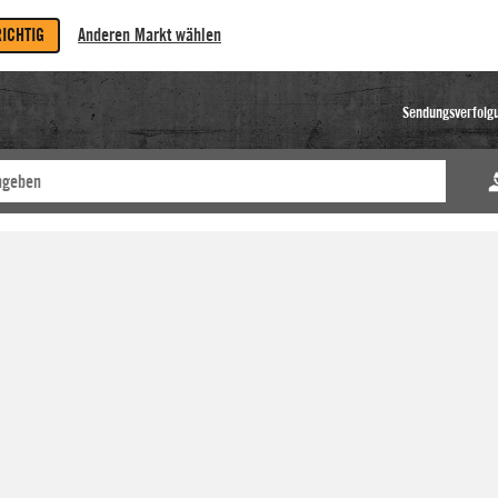
RICHTIG
Anderen Markt wählen
Sendungsverfolg