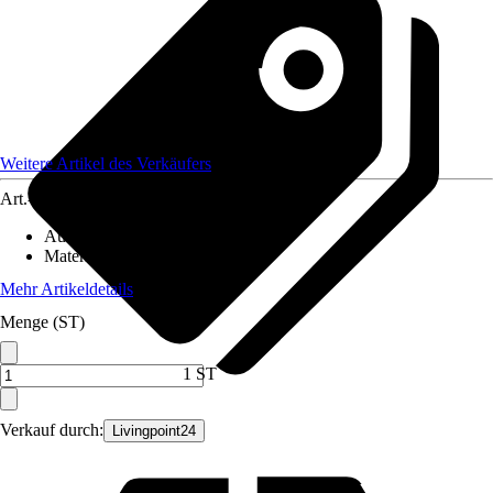
Weitere Artikel des Verkäufers
Art.-Nr.
12621045
Ausführung
:
Möbelgriff
Material
:
Holz
Mehr Artikeldetails
Menge (ST)
1 ST
Verkauf durch:
Livingpoint24