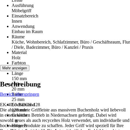
Leiste
Ausführung
Möbelgriff
Einsatzbereich
Innen
Anwendung
Einbau im Raum
Räume
Küche, Wohnbereich, Schlafzimmer, Büro / Geschäftsraum, Flur
/ Diele, Badezimmer, Büro / Kanzlei / Praxis
Material
Holz
Farbton
Buche
Mehr anzeigen
Länge
150 mm
Beschreibung
Höhe
20 mm
Bereich überspringen
Breite
25 mm
EK/4050-BUCH-128
Lochabstand
Die abgerundete Griffleiste aus massivem Buchenholz wird liebevoll
128 mm
in einem kleinen Betrieb in Niedersachsen gefertigt. Dabei wird
Gewicht
sowohl neues als auch recyceltes Holz verwendet, um individuelle und
1 g
hochwertige Produkte zu schaffen. Jeder Griff wird speziell für Ihre
Hinweis