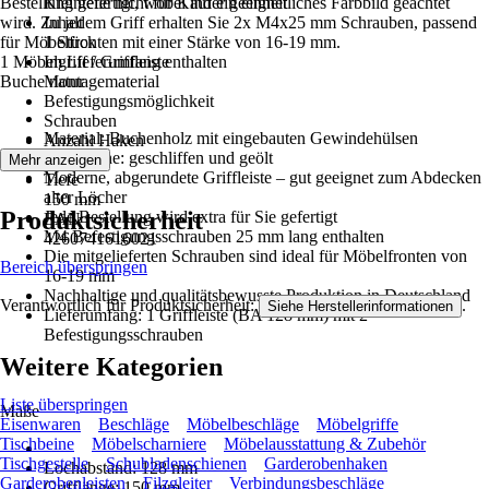
Bestellung gefertigt, wobei auf ein einheitliches Farbbild geachtet
Kleinteile nicht für Kinder geeignet
wird. Zu jedem Griff erhalten Sie 2x M4x25 mm Schrauben, passend
Inhalt
für Möbelfronten mit einer Stärke von 16-19 mm.
1 Stück
1 Möbelgriff / Griffleiste
Im Lieferumfang enthalten
Buche natur
Montagematerial
Befestigungsmöglichkeit
Schrauben
Material: Buchenholz mit eingebauten Gewindehülsen
Anzahl Haken
Oberfläche: geschliffen und geölt
1 Stück
Mehr anzeigen
Moderne, abgerundete Griffleiste – gut geeignet zum Abdecken
Tiefe
alter Löcher
150 mm
Produktsicherheit
Jede Bestellung wird extra für Sie gefertigt
EAN
M4 Befestigungsschrauben 25 mm lang enthalten
4260741616021
Die mitgelieferten Schrauben sind ideal für Möbelfronten von
Bereich überspringen
16-19 mm
Nachhaltige und qualitätsbewusste Produktion in Deutschland
Verantwortlich für Produktsicherheit:
.
Siehe Herstellerinformationen
Lieferumfang: 1 Griffleiste (BA 128 mm) mit 2
Befestigungsschrauben
Weitere Kategorien
Liste überspringen
Maße
Eisenwaren
Beschläge
Möbelbeschläge
Möbelgriffe
Tischbeine
Möbelscharniere
Möbelausstattung & Zubehör
Tischgestelle
Schubladenschienen
Garderobenhaken
Lochabstand: 128 mm
Garderobenleisten
Filzgleiter
Verbindungsbeschläge
Grifflänge: 150 mm