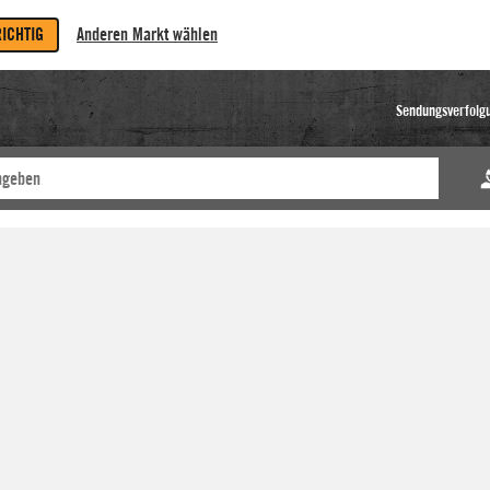
RICHTIG
Anderen Markt wählen
Sendungsverfolg