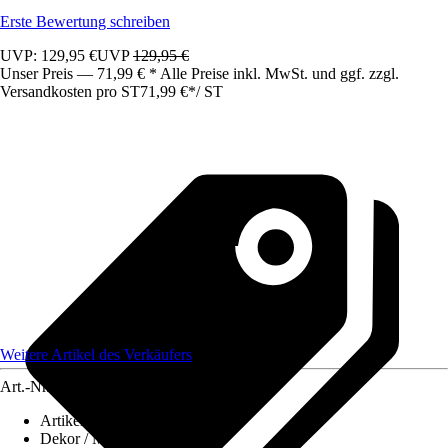
Erste Bewertung schreiben
UVP: 129,95 €
UVP
129,95 €
Unser Preis — 71,99 € * Alle Preise inkl. MwSt. und ggf. zzgl.
Versandkosten pro ST
71,99 €
*
/
ST
Weitere Artikel des Verkäufers
Art.-Nr.
12578248
Artikeltyp
:
Sitzsack
Dekor / Muster
:
Uni